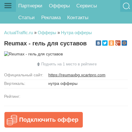
Партнерки
Офферы
Сервисы
Статьи
Реклама
Контакты
ActualTraffic.ru
»
Офферы
»
Нутра офферы
Reumax - гель для суставов
Поднять на 1 место в рейтинге
Официальный сайт:
https://reumaxbg.xcartpro.com
Вертикаль:
нутра офферы
Рейтинг:
Подключить оффер