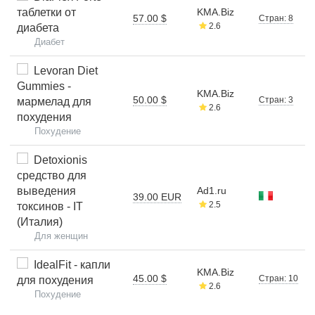
таблетки от
KMA.Biz
57.00 $
Стран: 8
2.6
диабета
Диабет
Levoran Diet
Gummies -
KMA.Biz
50.00 $
Стран: 3
мармелад для
2.6
похудения
Похудение
Detoxionis
средство для
выведения
Ad1.ru
39.00 EUR
2.5
токсинов - IT
(Италия)
Для женщин
IdealFit - капли
KMA.Biz
45.00 $
Стран: 10
для похудения
2.6
Похудение