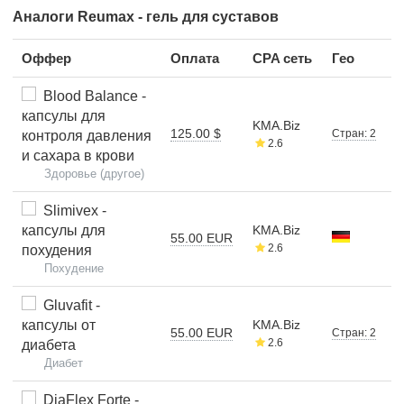
Аналоги Reumax - гель для суставов
Оффер
Оплата
CPA сеть
Гео
Blood Balance -
капсулы для
KMA.Biz
125.00 $
Стран: 2
контроля давления
2.6
и сахара в крови
Здоровье (другое)
Slimivex -
капсулы для
KMA.Biz
55.00 EUR
2.6
похудения
Похудение
Gluvafit -
капсулы от
KMA.Biz
55.00 EUR
Стран: 2
2.6
диабета
Диабет
DiaFlex Forte -