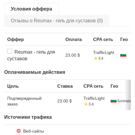
Условия оффера
Отзывы о Reumax - гель для суставов (0)
Оффер
Оплата
CPA сеть
Гео
Reumax - гель для
TrafficLight
23.00 $
суставов
3.4
Оплачиваемые действия
Цель
Ставка
CPA сеть
Гео
Подтвержденный
TrafficLight
23.00 $
Болгария
заказ
3.4
Источники трафика
Веб-сайты