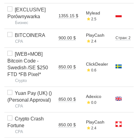
[EXCLUSIVE]
Mylead
1355.15 $
Porównywarka
2.5
Бизнес
BITCOINERA
PlayCash
900.00 $
Стран: 2
CPA
2.4
[WEB+MOB]
Bitcoin Code -
ClickDealer
850.00 $
Swedish /SE $250
0.6
FTD *FB Pixel*
Crypto
Yuan Pay (UK) ()
Adexico
850.00 $
(Personal Approval)
0.0
CPA
Crypto Crash
PlayCash
850.00 $
Fortune
2.4
CPA