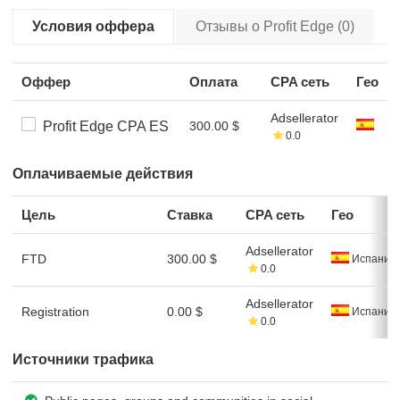
Условия оффера
Отзывы о Profit Edge (0)
Оффер
Оплата
CPA сеть
Гео
Adsellerator
Profit Edge CPA ES
300.00 $
0.0
Оплачиваемые действия
Цель
Ставка
CPA сеть
Гео
Adsellerator
FTD
300.00 $
Испания
0.0
Adsellerator
Registration
0.00 $
Испания
0.0
Источники трафика