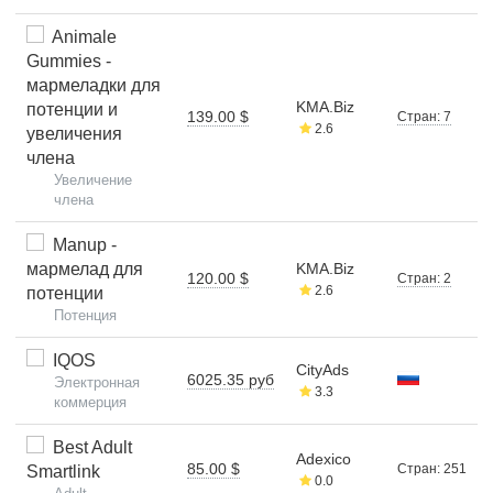
Animale
Gummies -
мармеладки для
KMA.Biz
потенции и
139.00 $
Стран: 7
2.6
увеличения
члена
Увеличение
члена
Manup -
мармелад для
KMA.Biz
120.00 $
Стран: 2
2.6
потенции
Потенция
IQOS
CityAds
6025.35 руб
Электронная
3.3
коммерция
Best Adult
Adexico
85.00 $
Стран: 251
Smartlink
0.0