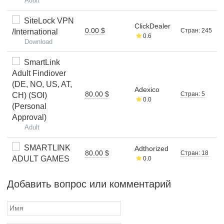
Adult
SiteLock VPN
ClickDealer
0.00 $
Стран: 245
/International
0.6
Download
SmartLink
Adult Findiover
(DE, NO, US, AT,
Adexico
80.00 $
Стран: 5
CH) (SOI)
0.0
(Personal
Approval)
Adult
SMARTLINK
Adthorized
80.00 $
Стран: 18
ADULT GAMES
0.0
Добавить вопрос или комментарий