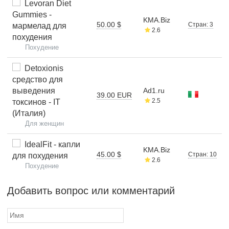
Levoran Diet
Gummies -
KMA.Biz
50.00 $
Стран: 3
мармелад для
2.6
похудения
Похудение
Detoxionis
средство для
выведения
Ad1.ru
39.00 EUR
2.5
токсинов - IT
(Италия)
Для женщин
IdealFit - капли
KMA.Biz
45.00 $
Стран: 10
для похудения
2.6
Похудение
Добавить вопрос или комментарий