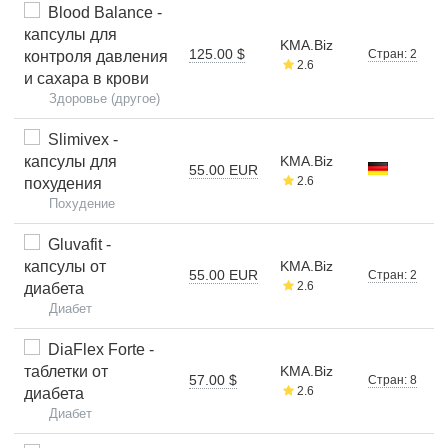
Blood Balance -
капсулы для
KMA.Biz
125.00 $
Стран: 2
контроля давления
2.6
и сахара в крови
Здоровье (другое)
Slimivex -
капсулы для
KMA.Biz
55.00 EUR
2.6
похудения
Похудение
Gluvafit -
капсулы от
KMA.Biz
55.00 EUR
Стран: 2
2.6
диабета
Диабет
DiaFlex Forte -
таблетки от
KMA.Biz
57.00 $
Стран: 8
2.6
диабета
Диабет