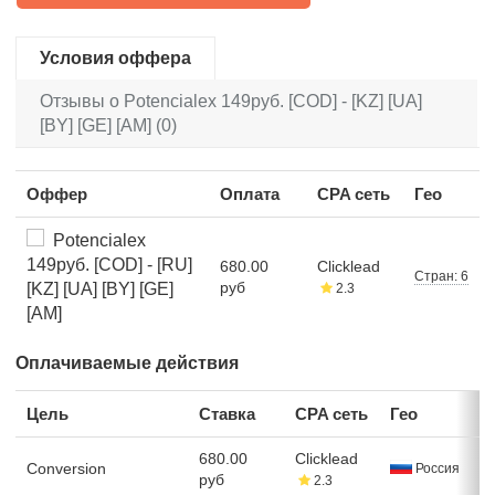
Условия оффера
Отзывы о Potencialex 149руб. [COD] - [KZ] [UA]
[BY] [GE] [AM] (0)
Оффер
Оплата
CPA сеть
Гео
Potencialex
149руб. [COD] - [RU]
680.00
Clicklead
Стран: 6
руб
[KZ] [UA] [BY] [GE]
2.3
[AM]
Оплачиваемые действия
Цель
Ставка
CPA сеть
Гео
680.00
Clicklead
Conversion
Россия
руб
2.3