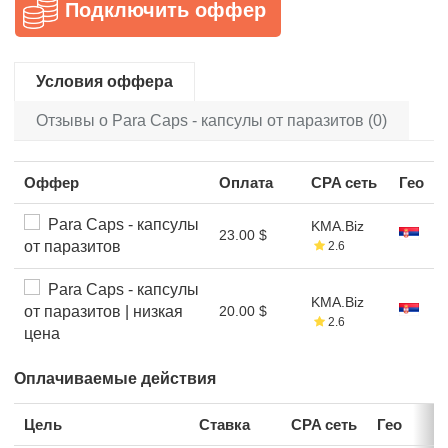
Подключить оффер
Условия оффера
Отзывы о Para Caps - капсулы от паразитов (0)
Оффер
Оплата
CPA сеть
Гео
Para Caps - капсулы
KMA.Biz
23.00 $
от паразитов
2.6
Para Caps - капсулы
KMA.Biz
от паразитов | низкая
20.00 $
2.6
цена
Оплачиваемые действия
Цель
Ставка
CPA сеть
Гео