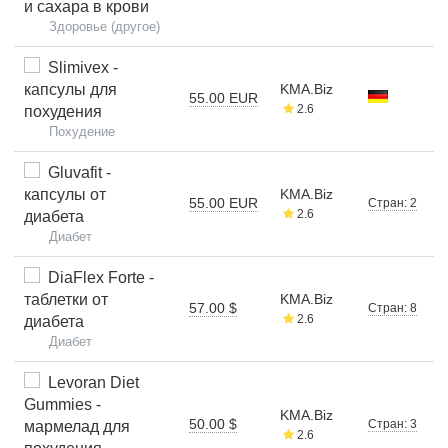
и сахара в крови
Здоровье (другое)
Slimivex -
капсулы для
KMA.Biz
55.00 EUR
2.6
похудения
Похудение
Gluvafit -
капсулы от
KMA.Biz
55.00 EUR
Стран: 2
2.6
диабета
Диабет
DiaFlex Forte -
таблетки от
KMA.Biz
57.00 $
Стран: 8
2.6
диабета
Диабет
Levoran Diet
Gummies -
KMA.Biz
50.00 $
Стран: 3
мармелад для
2.6