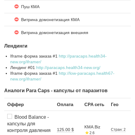
Пуш КМА
Витрина домонетизация КМА
Витрина домонетизация внешняя
Лендинги
Iframe форма заказа #1
http://paracaps.health34-
new.org/iframer/
Лендинг #01
http://paracaps.health34-new.org/
Iframe форма заказа #1
http://low-paracaps.health67-
new.org/iframer/
Аналоги Para Caps - капсулы от паразитов
Оффер
Оплата
CPA сеть
Гео
Blood Balance -
капсулы для
KMA.Biz
125.00 $
Стран: 2
контроля давления
2.6