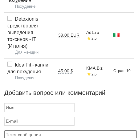
похудения
Похудение
Detoxionis
средство для
выведения
Ad1.ru
39.00 EUR
2.5
токсинов - IT
(Италия)
Для женщин
IdealFit - капли
KMA.Biz
45.00 $
Стран: 10
для похудения
2.6
Похудение
Добавить вопрос или комментарий