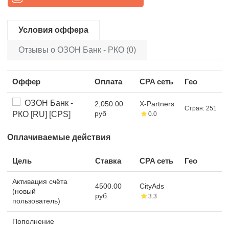
Условия оффера
Отзывы о ОЗОН Банк - РКО (0)
Оффер
Оплата
CPA сеть
Гео
ОЗОН Банк -
2,050.00
X-Partners
Стран: 251
руб
РКО [RU] [CPS]
0.0
Оплачиваемые действия
Цель
Ставка
CPA сеть
Гео
Активация счёта
4500.00
CityAds
(новый
руб
3.3
пользователь)
Пополнение