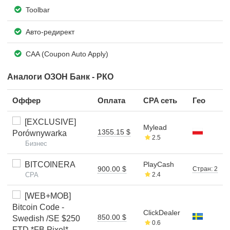
Toolbar
Авто-редирект
CAA (Coupon Auto Apply)
Аналоги ОЗОН Банк - РКО
Оффер
Оплата
CPA сеть
Гео
[EXCLUSIVE]
Mylead
1355.15 $
Porównywarka
2.5
Бизнес
BITCOINERA
PlayCash
900.00 $
Стран: 2
CPA
2.4
[WEB+MOB]
Bitcoin Code -
ClickDealer
850.00 $
Swedish /SE $250
0.6
FTD *FB Pixel*