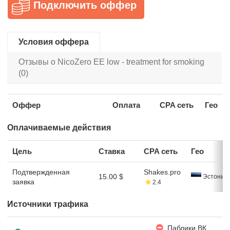
Подключить оффер
Условия оффера
Отзывы о NicoZero EE low - treatment for smoking
(0)
Оффер
Оплата
CPA сеть
Гео
Оплачиваемые действия
Цель
Ставка
CPA сеть
Гео
Подтвержденная
Shakes.pro
15.00 $
Эстония
заявка
2.4
Источники трафика
Паблики ВК,