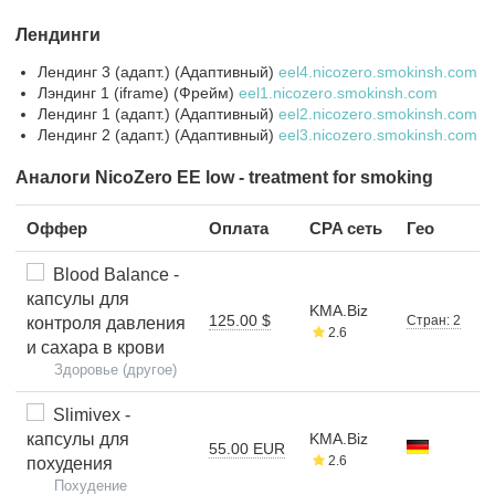
Лендинги
Лендинг 3 (адапт.) (Адаптивный)
eel4.nicozero.smokinsh.com
Лэндинг 1 (iframe) (Фрейм)
eel1.nicozero.smokinsh.com
Лендинг 1 (адапт.) (Адаптивный)
eel2.nicozero.smokinsh.com
Лендинг 2 (адапт.) (Адаптивный)
eel3.nicozero.smokinsh.com
Аналоги NicoZero EE low - treatment for smoking
Оффер
Оплата
CPA сеть
Гео
Blood Balance -
капсулы для
KMA.Biz
125.00 $
Стран: 2
контроля давления
2.6
и сахара в крови
Здоровье (другое)
Slimivex -
капсулы для
KMA.Biz
55.00 EUR
2.6
похудения
Похудение