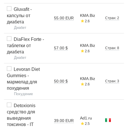
Gluvafit -
капсулы от
KMA.Biz
55.00 EUR
Стран: 2
2.6
диабета
Диабет
DiaFlex Forte -
таблетки от
KMA.Biz
57.00 $
Стран: 8
2.6
диабета
Диабет
Levoran Diet
Gummies -
KMA.Biz
50.00 $
Стран: 3
мармелад для
2.6
похудения
Похудение
Detoxionis
средство для
выведения
Ad1.ru
39.00 EUR
2.5
токсинов - IT