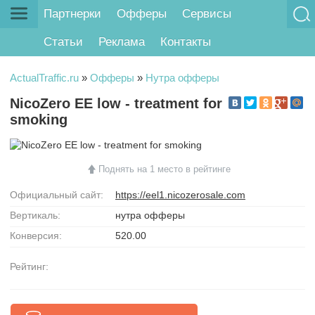
Партнерки
Офферы
Сервисы
Статьи
Реклама
Контакты
ActualTraffic.ru
»
Офферы
»
Нутра офферы
NicoZero EE low - treatment for
smoking
Поднять на 1 место в рейтинге
Официальный сайт:
https://eel1.nicozerosale.com
Вертикаль:
нутра офферы
Конверсия:
520.00
Рейтинг: