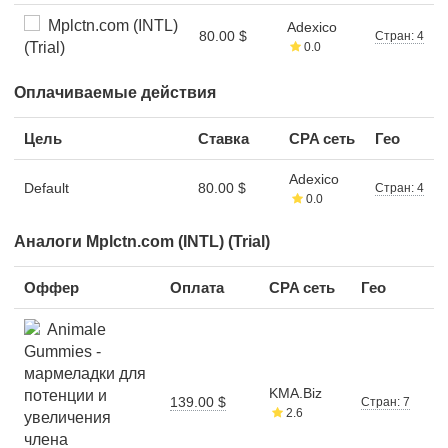
Mplctn.com (INTL)
Adexico
80.00 $
Стран: 4
(Trial)
0.0
Оплачиваемые действия
Цель
Ставка
CPA сеть
Гео
Adexico
Default
80.00 $
Стран: 4
0.0
Аналоги Mplctn.com (INTL) (Trial)
Оффер
Оплата
CPA сеть
Гео
Animale
Gummies -
мармеладки для
KMA.Biz
потенции и
139.00 $
Стран: 7
2.6
увеличения
члена