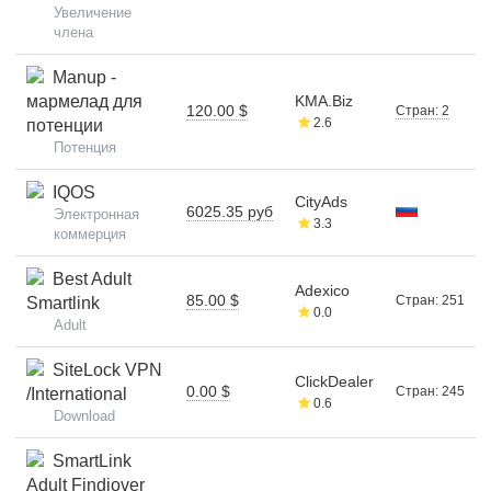
Увеличение
члена
Manup -
мармелад для
KMA.Biz
120.00 $
Стран: 2
2.6
потенции
Потенция
IQOS
CityAds
6025.35 руб
Электронная
3.3
коммерция
Best Adult
Adexico
85.00 $
Стран: 251
Smartlink
0.0
Adult
SiteLock VPN
ClickDealer
0.00 $
Стран: 245
/International
0.6
Download
SmartLink
Adult Findiover