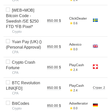
CPA
[WEB+MOB]
Bitcoin Code -
ClickDealer
850.00 $
Swedish /SE $250
0.6
FTD *FB Pixel*
Crypto
Yuan Pay (UK) ()
Adexico
850.00 $
(Personal Approval)
0.0
CPA
Crypto Crash
PlayCash
850.00 $
Fortune
2.4
CPA
BTC Revolution
PlayCash
850.00 $
Стран: 2
LINK[FD]
2.4
CPA
BitiCodes
Adsellerator
850.00 $
Crypto
0.0