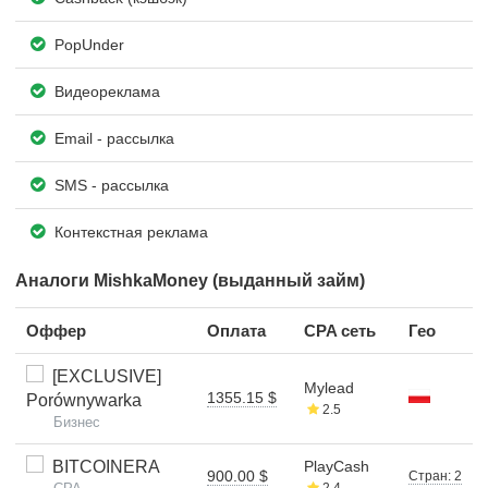
PopUnder
Видеореклама
Email - рассылка
SMS - рассылка
Контекстная реклама
Аналоги MishkaMoney (выданный займ)
Оффер
Оплата
CPA сеть
Гео
[EXCLUSIVE]
Mylead
1355.15 $
Porównywarka
2.5
Бизнес
BITCOINERA
PlayCash
900.00 $
Стран: 2
2.4