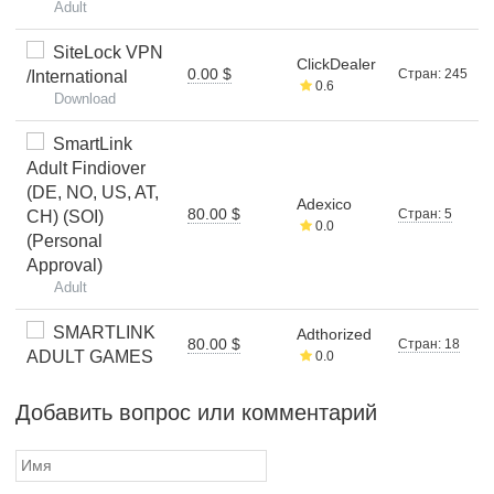
Adult
SiteLock VPN
ClickDealer
0.00 $
Стран: 245
/International
0.6
Download
SmartLink
Adult Findiover
(DE, NO, US, AT,
Adexico
80.00 $
Стран: 5
CH) (SOI)
0.0
(Personal
Approval)
Adult
SMARTLINK
Adthorized
80.00 $
Стран: 18
ADULT GAMES
0.0
Добавить вопрос или комментарий