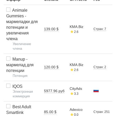
Animale
Gummies -
мармеладки для
KMA.Biz
потенции и
139.00 $
Стран: 7
2.6
увеличения
члена
Увеличение
члена
Manup -
мармелад для
KMA.Biz
120.00 $
Стран: 2
2.6
потенции
Потенция
IQOS
CityAds
5977.96 руб
Электронная
3.3
коммерция
Best Adult
Adexico
85.00 $
Стран: 251
Smartlink
0.0