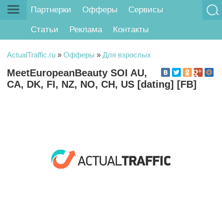
Партнерки
Офферы
Сервисы
Статьи
Реклама
Контакты
ActualTraffic.ru
»
Офферы
»
Для взрослых
MeetEuropeanBeauty SOI AU,
CA, DK, FI, NZ, NO, CH, US [dating] [FB]