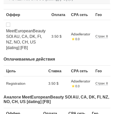
Оффер
Оплата
CPA сеть
Гео
MeetEuropeanBeauty
Adsellerator
SOI AU, CA, DK, FI,
3.50 $
Стран: 8
0.0
NZ, NO, CH, US
[dating] [FB]
Оплачиваемые действия
Цель
Ставка
CPA сеть
Гео
Adsellerator
Registration
3.50 $
Стран: 8
0.0
Аналоги MeetEuropeanBeauty SOI AU, CA, DK, FI, NZ,
NO, CH, US [dating] [FB]
Оффер
Оплата
CPA сеть
Гео