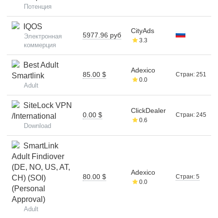
Потенция
IQOS
CityAds
5977.96 руб
Электронная
3.3
коммерция
Best Adult
Adexico
85.00 $
Стран: 251
Smartlink
0.0
Adult
SiteLock VPN
ClickDealer
0.00 $
Стран: 245
/International
0.6
Download
SmartLink
Adult Findiover
(DE, NO, US, AT,
Adexico
80.00 $
Стран: 5
CH) (SOI)
0.0
(Personal
Approval)
Adult