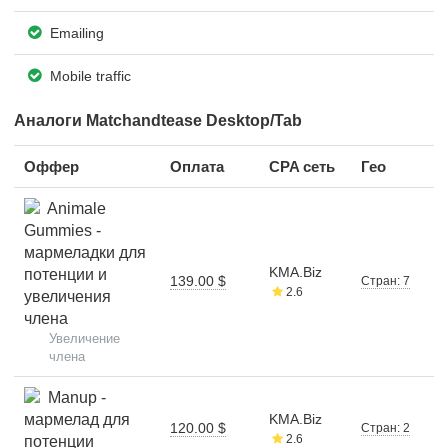
Emailing
Mobile traffic
Аналоги Matchandtease Desktop/Tab
Оффер
Оплата
CPA сеть
Гео
Animale
Gummies -
мармеладки для
KMA.Biz
потенции и
139.00 $
Стран: 7
2.6
увеличения
члена
Увеличение
члена
Manup -
мармелад для
KMA.Biz
120.00 $
Стран: 2
2.6
потенции