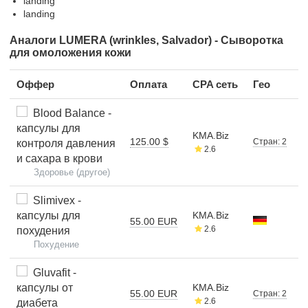
landing
landing
Аналоги LUMERA (wrinkles, Salvador) - Сыворотка
для омоложения кожи
Оффер
Оплата
CPA сеть
Гео
Blood Balance -
капсулы для
KMA.Biz
125.00 $
Стран: 2
контроля давления
2.6
и сахара в крови
Здоровье (другое)
Slimivex -
капсулы для
KMA.Biz
55.00 EUR
2.6
похудения
Похудение
Gluvafit -
капсулы от
KMA.Biz
55.00 EUR
Стран: 2
2.6
диабета