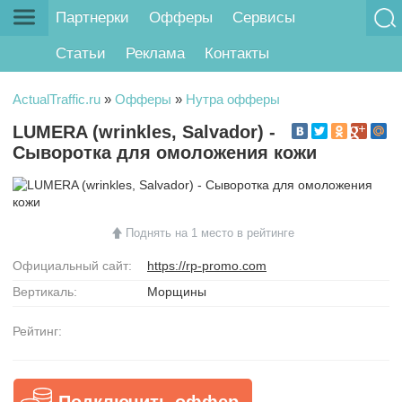
Партнерки
Офферы
Сервисы
Статьи
Реклама
Контакты
ActualTraffic.ru
»
Офферы
»
Нутра офферы
LUMERA (wrinkles, Salvador) -
Сыворотка для омоложения кожи
Поднять на 1 место в рейтинге
Официальный сайт:
https://rp-promo.com
Вертикаль:
Морщины
Рейтинг:
Подключить оффер