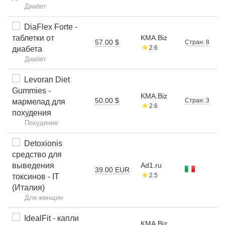
Диабет
DiaFlex Forte -
таблетки от
KMA.Biz
57.00 $
Стран: 8
2.6
диабета
Диабет
Levoran Diet
Gummies -
KMA.Biz
50.00 $
Стран: 3
мармелад для
2.6
похудения
Похудение
Detoxionis
средство для
выведения
Ad1.ru
39.00 EUR
2.5
токсинов - IT
(Италия)
Для женщин
IdealFit - капли
KMA.Biz