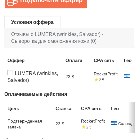
Условия оффера
Отзывы о LUMERA (wrinkles, Salvador) -
Сыворотка для омоложения кожи (0)
Оффер
Оплата
CPA сеть
Гео
LUMERA (wrinkles,
RocketProfit
23 $
Salvador)
2.5
Оплачиваемые действия
Цель
Ставка
CPA сеть
Гео
Подтвержденная
RocketProfit
23 $
Сальвадор
заявка
2.5