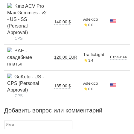
Keto ACV Pro
Max Gummies - v2
- US - SS
Adexico
140.00 $
0.0
(Personal
Approval)
CPS
BAE -
TrafficLight
свадебные
120.00 EUR
Стран: 44
3.4
платья
GoKeto - US -
CPS (Personal
Adexico
135.00 $
0.0
Approval)
CPS
Добавить вопрос или комментарий