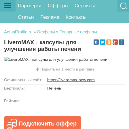
Партнерки
Офферы
Сервисы
Статьи
Реклама
Контакты
ActualTraffic.ru
»
Офферы
»
Товарные офферы
LiveroMAX - капсулы для
улучшения работы печени
Поднять на 1 место в рейтинге
Официальный сайт:
https://liveromax-new.com
Вертикаль:
Печень
Рейтинг:
Подключить оффер