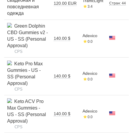
свадебная и
TrafficLight
120.00 EUR
Стран: 44
повседневная
3.4
одежда
Green Dolphin
CBD Gummies v2 -
Adexico
140.00 $
US - SS (Personal
0.0
Approval)
CPS
Keto Pro Max
Gummies - US -
Adexico
140.00 $
SS (Personal
0.0
Approval)
CPS
Keto ACV Pro
Max Gummies -
Adexico
140.00 $
US - SS (Personal
0.0
Approval)
CPS