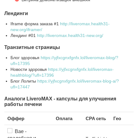
Лендинги
Iframe форма заказа #1
http://liveromax.health31-
new.org/iframer/
Лендинг #01
http://liveromax.health31-new.org/
Транзитные страницы
Блог здоровья
https://yjfxcgnxfgnfx.lol/liveromax-blog/?
ufl=17395
Новости здоровья
https://yjfxcgnxfgnfx.lol/liveromax-
healthblog/?ufl=17396
Блог Лолиты
https://yjfxcgnxfgnfx.lol/liveromax-blog-a/?
ufl=17447
Аналоги LiveroMAX - капсулы для улучшения
работы печени
Оффер
Оплата
CPA сеть
Гео
Bae -