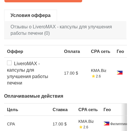
Условия оффера
Отзывы о LiveroMAX - капсулы для улучшения
работы печени (0)
Оффер
Оплата
CPA сеть
Гео
LiveroMAX -
капсулы для
KMA.Biz
17.00 $
улучшения работы
2.6
печени
Оплачиваемые действия
Цель
Ставка
CPA сеть
Гео
KMA.Biz
CPA
17.00 $
Филиппины
2.6