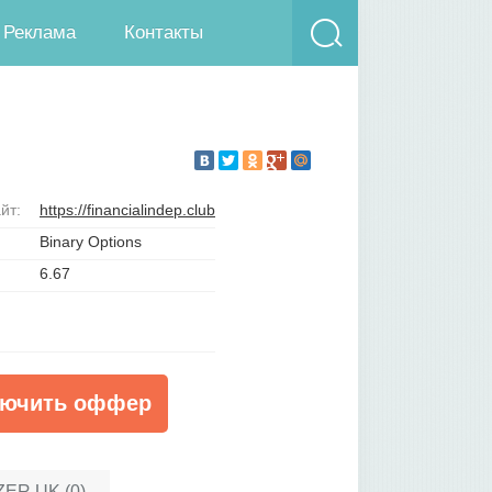
Реклама
Контакты
йт:
https://financialindep.club
Binary Options
6.67
ючить оффер
ZER UK (0)