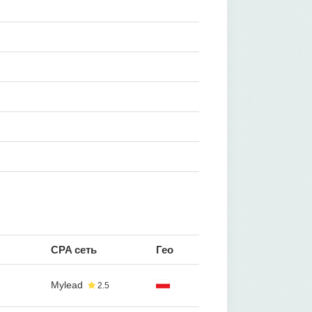
CPA сеть
Гео
Mylead
2.5