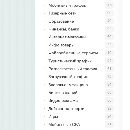
Мобильный трафик
169
Тизерные сети
90
Образование
49
Финансы, банки
92
Интернет-магазины
69
Инфо товары
22
Файлообменные сервисы
19
Туристический трафик
54
Развлекательный трафик
61
Загрузочный трафик
75
Здоровье, медицина
34
Биржи заданий
65
Видео реклама
66
Дейтинг партнерки
92
Игры
24
Мобильные CPA
71