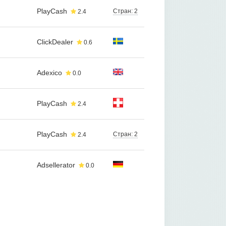
PlayCash
Стран: 2
2.4
ClickDealer
0.6
Adexico
0.0
PlayCash
2.4
PlayCash
Стран: 2
2.4
Adsellerator
0.0