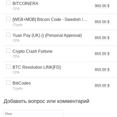
BITCOINERA
900.00 $
CPA
[WEB+MOB] Bitcoin Code - Swedish /SE $250 FTD *FB Pixel*
850.00 $
Crypto
Yuan Pay (UK) () (Personal Approval)
850.00 $
CPA
Crypto Crash Fortune
850.00 $
CPA
BTC Revolution LINK[FD]
850.00 $
CPA
BitiCodes
850.00 $
Crypto
Добавить вопрос или комментарий