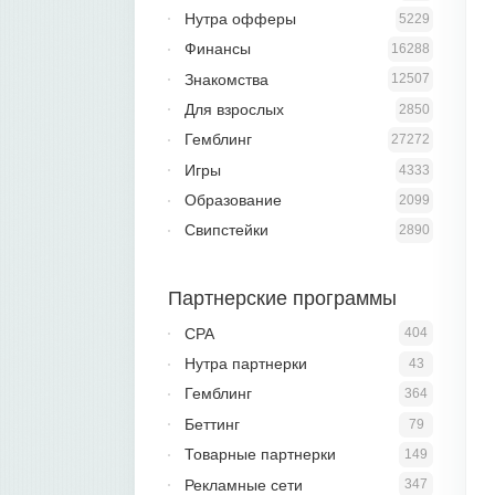
Нутра офферы
5229
Финансы
16288
Знакомства
12507
Для взрослых
2850
Гемблинг
27272
Игры
4333
Образование
2099
Свипстейки
2890
Партнерские программы
CPA
404
Нутра партнерки
43
Гемблинг
364
Беттинг
79
Товарные партнерки
149
Рекламные сети
347