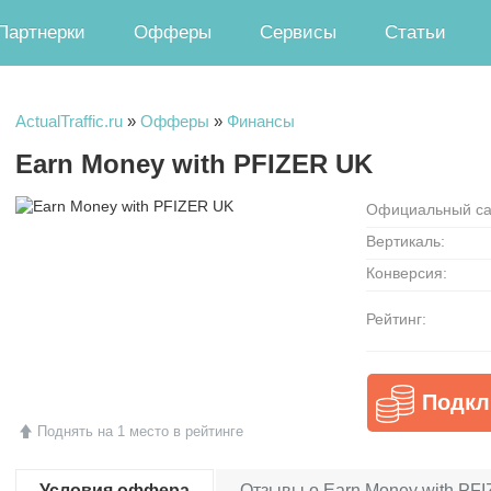
Партнерки
Офферы
Сервисы
Статьи
ActualTraffic.ru
»
Офферы
»
Финансы
Earn Money with PFIZER UK
Официальный са
Вертикаль:
Конверсия:
Рейтинг:
Подкл
Поднять на 1 место в рейтинге
Условия оффера
Отзывы о Earn Money with PFI