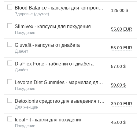
Blood Balance - капсулы для контроля давления и сахара в крови
125.00 $
Здоровье (другое)
Slimivex - капсулы для похудения
55.00 EUR
Похудение
Gluvafit - капсулы от диабета
55.00 EUR
Диабет
DiaFlex Forte - таблетки от диабета
57.00 $
Диабет
Levoran Diet Gummies - мармелад для похудения
50.00 $
Похудение
Detoxionis средство для выведения токсинов - IT (Италия)
39.00 EUR
Для женщин
IdealFit - капли для похудения
45.00 $
Похудение