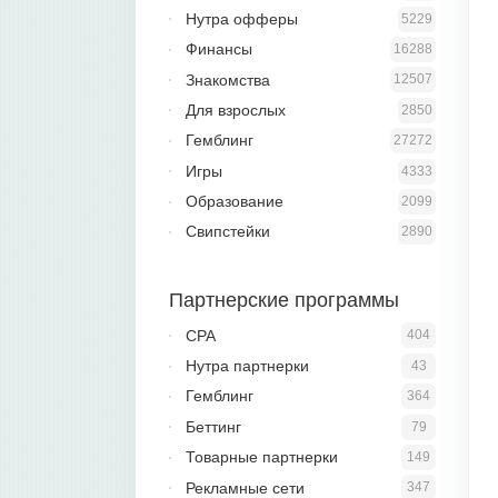
Нутра офферы
5229
Финансы
16288
Знакомства
12507
Для взрослых
2850
Гемблинг
27272
Игры
4333
Образование
2099
Свипстейки
2890
Партнерские программы
CPA
404
Нутра партнерки
43
Гемблинг
364
Беттинг
79
Товарные партнерки
149
Рекламные сети
347