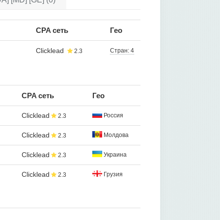
CPA сеть
Гео
Clicklead
Стран: 4
2.3
CPA сеть
Гео
Clicklead
Россия
2.3
Clicklead
Молдова
2.3
Clicklead
Украина
2.3
Clicklead
Грузия
2.3