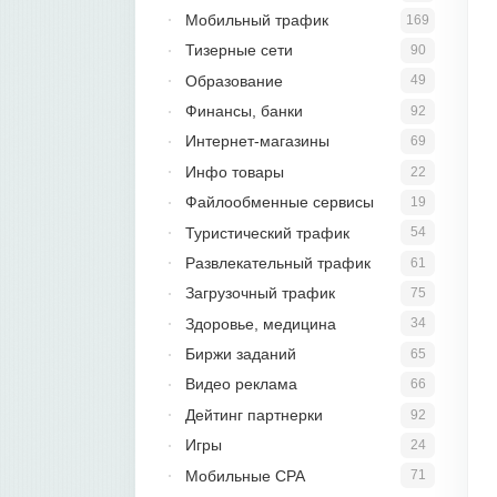
Мобильный трафик
169
Тизерные сети
90
Образование
49
Финансы, банки
92
Интернет-магазины
69
Инфо товары
22
Файлообменные сервисы
19
Туристический трафик
54
Развлекательный трафик
61
Загрузочный трафик
75
Здоровье, медицина
34
Биржи заданий
65
Видео реклама
66
Дейтинг партнерки
92
Игры
24
Мобильные CPA
71