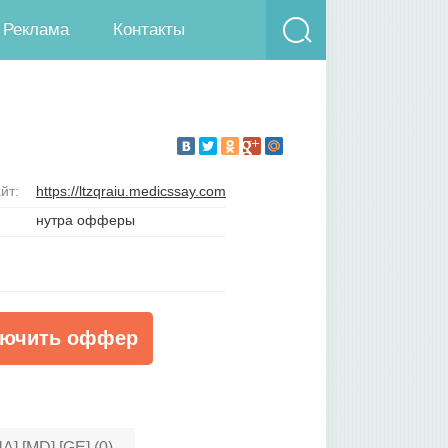
Реклама
Контакты
йт:
https://ltzqraiu.medicssay.com
нутра офферы
ючить оффер
A] [MD] [GE] (0)