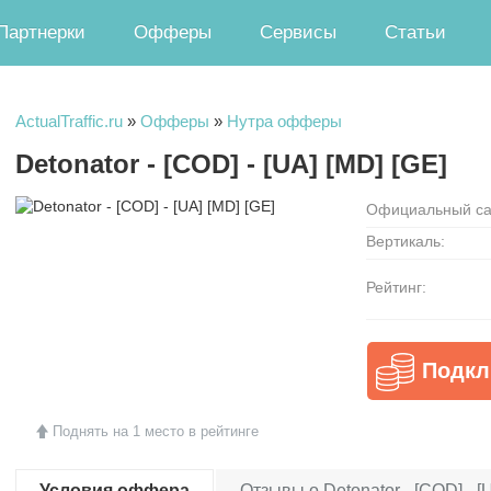
Партнерки
Офферы
Сервисы
Статьи
ActualTraffic.ru
»
Офферы
»
Нутра офферы
Detonator - [COD] - [UA] [MD] [GE]
Официальный са
Вертикаль:
Рейтинг:
Подкл
Поднять на 1 место в рейтинге
Условия оффера
Отзывы о Detonator - [COD] - [U