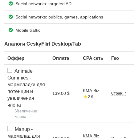
Social networks: targeted AD
Social networks: publics, games, applications
Mobile traffic
Аналоги CeskyFlirt Desktop/Tab
Оффер
Оплата
CPA сеть
Гео
Animale
Gummies -
мармеладки для
KMA.Biz
потенции и
139.00 $
Стран: 7
2.6
увеличения
члена
Увеличение
члена
Manup -
мармелад для
KMA.Biz