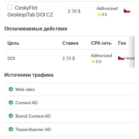
CeskyFlirt
Adthorized
2.70 $
Desktop/Tab DOI CZ
0.0
Оплачиваемые действия
Цель
Ставка
CPA сеть
Гео
Adthorized
DOI
2.70 $
Чехия
0.0
Источники трафика
Web sites
Context AD
Brand Context AD
Teaser/banner AD