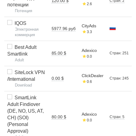
120.00 $
Стран: 2
2.6
потенции
Потенция
IQOS
CityAds
5977.96 руб
Электронная
3.3
коммерция
Best Adult
Adexico
85.00 $
Стран: 251
Smartlink
0.0
Adult
SiteLock VPN
ClickDealer
0.00 $
Стран: 245
/International
0.6
Download
SmartLink
Adult Findiover
(DE, NO, US, AT,
Adexico
80.00 $
Стран: 5
CH) (SOI)
0.0
(Personal
Approval)