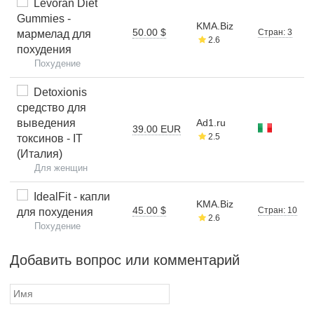
Levoran Diet
Gummies -
KMA.Biz
50.00 $
Стран: 3
мармелад для
2.6
похудения
Похудение
Detoxionis
средство для
выведения
Ad1.ru
39.00 EUR
2.5
токсинов - IT
(Италия)
Для женщин
IdealFit - капли
KMA.Biz
45.00 $
Стран: 10
для похудения
2.6
Похудение
Добавить вопрос или комментарий