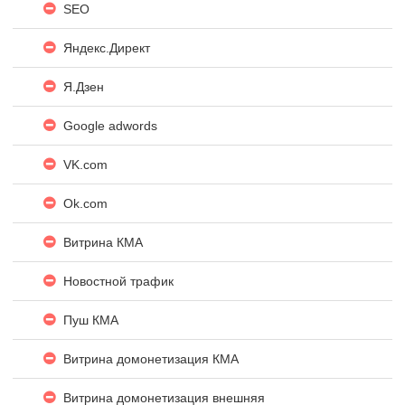
SEO
Яндекc.Директ
Я.Дзен
Google adwords
VK.com
Ok.com
Витрина КМА
Новостной трафик
Пуш КМА
Витрина домонетизация КМА
Витрина домонетизация внешняя