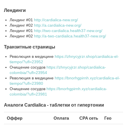
Лендинги
Лендинг #01
http://cardialica-new.org/
Лендинг #02
http://a.cardialica-new.org/
Лендинг #01
http://two-cardialica.health37-new.org/
Лендинг #02
http://a-two-cardialica.health37-new.org/
Транзитные страницы
Революция в медицине
https://zhnycyjrzr.shop/cardialica-el-
tiempo/?ufl=23952
Очищение сосудов
https://zhnycyjrzr.shop/cardialica-
colombia/?ufl=23954
Революция в медицине
https://bnorhgpirnh.xyz/cardialica-el-
tiempo/?ufl=23980
Очищение сосудов
https://bnorhgpirnh.xyz/cardialica-
colombia/?ufl=23981
Аналоги Cardialica - таблетки от гипертонии
Оффер
Оплата
CPA сеть
Гео