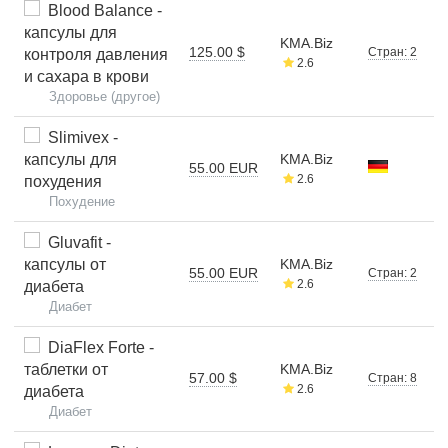
Blood Balance -
капсулы для
KMA.Biz
125.00 $
Стран: 2
контроля давления
2.6
и сахара в крови
Здоровье (другое)
Slimivex -
капсулы для
KMA.Biz
55.00 EUR
2.6
похудения
Похудение
Gluvafit -
капсулы от
KMA.Biz
55.00 EUR
Стран: 2
2.6
диабета
Диабет
DiaFlex Forte -
таблетки от
KMA.Biz
57.00 $
Стран: 8
2.6
диабета
Диабет