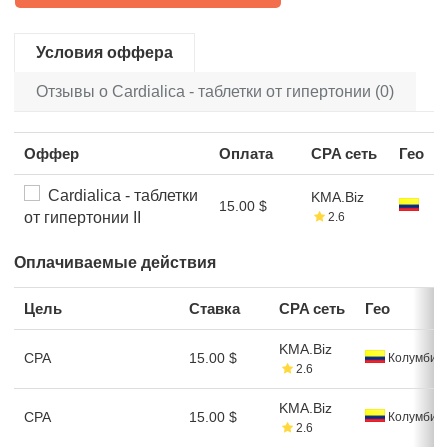
Условия оффера
Отзывы о Cardialica - таблетки от гипертонии (0)
Оффер
Оплата
CPA сеть
Гео
Cardialica - таблетки
KMA.Biz
15.00 $
от гипертонии II
2.6
Оплачиваемые действия
Цель
Ставка
CPA сеть
Гео
KMA.Biz
CPA
15.00 $
Колумбия
2.6
KMA.Biz
CPA
15.00 $
Колумбия
2.6