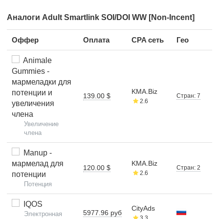
Аналоги Adult Smartlink SOI/DOI WW [Non-Incent]
Оффер
Оплата
CPA сеть
Гео
Animale
Gummies -
мармеладки для
KMA.Biz
потенции и
139.00 $
Стран: 7
2.6
увеличения
члена
Увеличение
члена
Manup -
мармелад для
KMA.Biz
120.00 $
Стран: 2
2.6
потенции
Потенция
IQOS
CityAds
5977.96 руб
Электронная
3.3