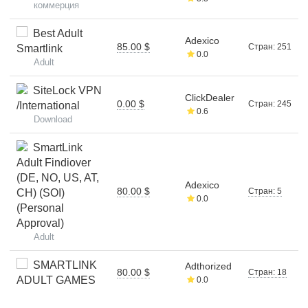
коммерция
Best Adult
Adexico
85.00 $
Стран: 251
Smartlink
0.0
Adult
SiteLock VPN
ClickDealer
0.00 $
Стран: 245
/International
0.6
Download
SmartLink
Adult Findiover
(DE, NO, US, AT,
Adexico
80.00 $
Стран: 5
CH) (SOI)
0.0
(Personal
Approval)
Adult
SMARTLINK
Adthorized
80.00 $
Стран: 18
ADULT GAMES
0.0