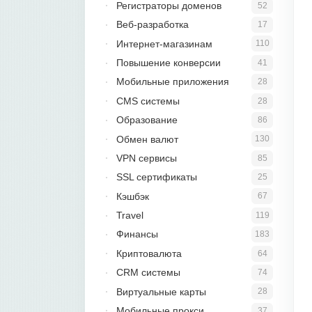
Регистраторы доменов
52
Веб-разработка
17
Интернет-магазинам
110
Повышение конверсии
41
Мобильные приложения
28
CMS системы
28
Образование
86
Обмен валют
130
VPN сервисы
85
SSL сертификаты
25
Кэшбэк
67
Travel
119
Финансы
183
Криптовалюта
64
CRM системы
74
Виртуальные карты
28
Мобильные прокси
37