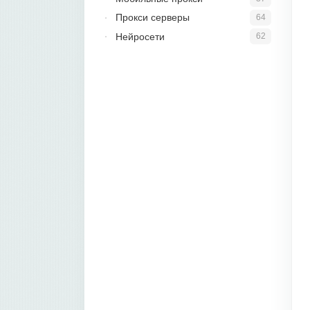
Прокси серверы
64
Нейросети
62