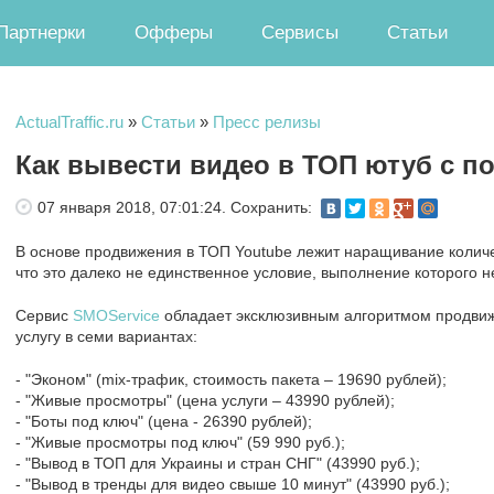
Партнерки
Офферы
Сервисы
Статьи
ActualTraffic.ru
»
Статьи
»
Пресс релизы
Как вывести видео в ТОП ютуб с п
07 января 2018, 07:01:24.
Сохранить:
В основе продвижения в ТОП Youtube лежит наращивание количе
что это далеко не единственное условие, выполнение которого 
Сервис
SMOService
обладает эксклюзивным алгоритмом продвиж
услугу в семи вариантах:
- "Эконом" (mix-трафик, стоимость пакета – 19690 рублей);
- "Живые просмотры" (цена услуги – 43990 рублей);
- "Боты под ключ" (цена - 26390 рублей);
- "Живые просмотры под ключ" (59 990 руб.);
- "Вывод в ТОП для Украины и стран СНГ" (43990 руб.);
- "Вывод в тренды для видео свыше 10 минут" (43990 руб.);