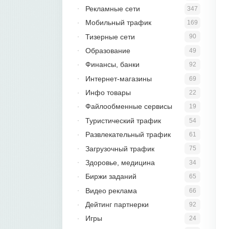
Рекламные сети
347
Мобильный трафик
169
Тизерные сети
90
Образование
49
Финансы, банки
92
Интернет-магазины
69
Инфо товары
22
Файлообменные сервисы
19
Туристический трафик
54
Развлекательный трафик
61
Загрузочный трафик
75
Здоровье, медицина
34
Биржи заданий
65
Видео реклама
66
Дейтинг партнерки
92
Игры
24