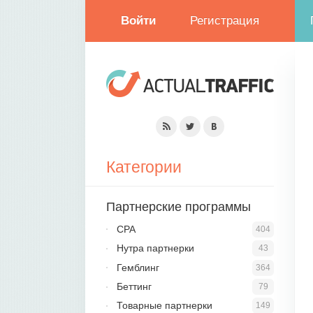
Войти
Регистрация
Категории
Партнерские программы
CPA
404
Нутра партнерки
43
Гемблинг
364
Беттинг
79
Товарные партнерки
149