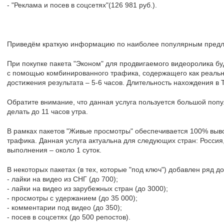
- "Реклама и посев в соцсетях"(126 981 руб.).
Приведём краткую информацию по наиболее популярным пред
При покупке пакета "Эконом" для продвигаемого видеоролика б
с помощью комбинированного трафика, содержащего как реальны
достижения результата – 5-6 часов. Длительность нахождения в Т
Обратите внимание, что данная услуга пользуется большой попу
делать до 11 часов утра.
В рамках пакетов "Живые просмотры" обеспечивается 100% выв
трафика. Данная услуга актуальна для следующих стран: Россия
выполнения – около 1 суток.
В некоторых пакетах (в тех, которые "под ключ") добавлен ряд д
- лайки на видео из СНГ (до 700);
- лайки на видео из зарубежных стран (до 3000);
- просмотры с удержанием (до 35 000);
- комментарии под видео (до 350);
- посев в соцсетях (до 500 репостов).