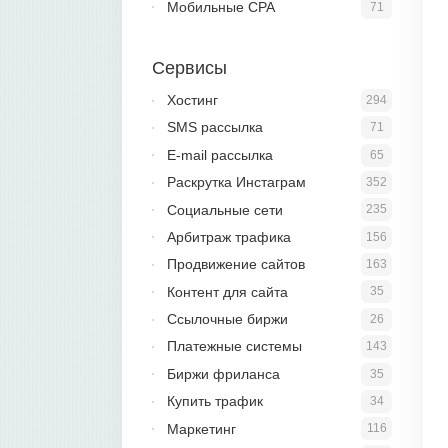
Мобильные CPA
71
Сервисы
Хостинг
294
SMS рассылка
71
E-mail рассылка
65
Раскрутка Инстаграм
352
Социальные сети
235
Арбитраж трафика
156
Продвижение сайтов
163
Контент для сайта
35
Ссылочные биржи
26
Платежные системы
143
Биржи фриланса
35
Купить трафик
34
Маркетинг
116