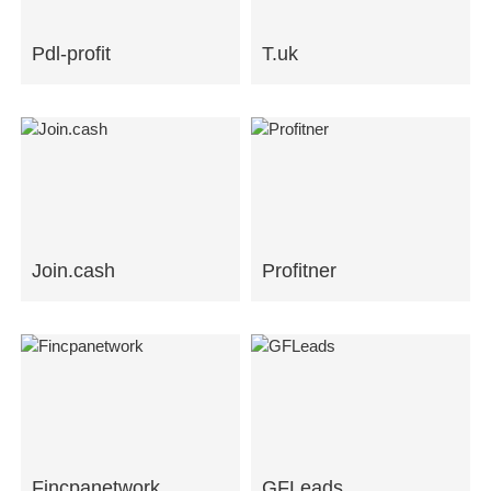
Pdl-profit
T.uk
Join.cash
Profitner
Fincpanetwork
GFLeads