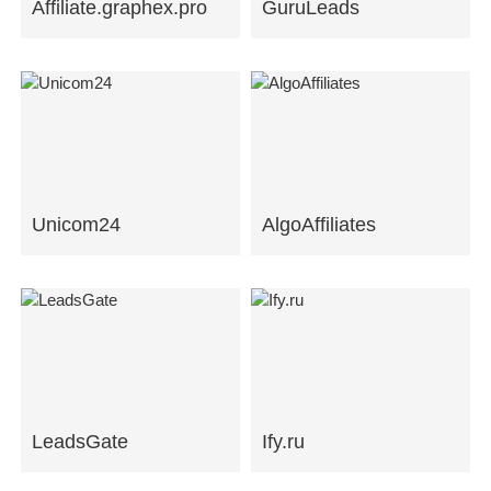
Affiliate.graphex.pro
GuruLeads
Unicom24
AlgoAffiliates
LeadsGate
Ify.ru