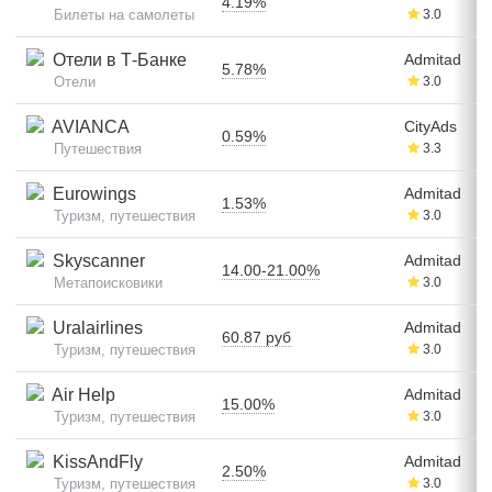
4.19%
Билеты на самолеты
3.0
Отели в Т-Банке
Admitad
5.78%
Отели
3.0
AVIANCA
CityAds
0.59%
Путешествия
3.3
Eurowings
Admitad
1.53%
Туризм, путешествия
3.0
Skyscanner
Admitad
14.00-21.00%
Метапоисковики
3.0
Uralairlines
Admitad
60.87 руб
Туризм, путешествия
3.0
Air Help
Admitad
15.00%
Туризм, путешествия
3.0
KissAndFly
Admitad
2.50%
Туризм, путешествия
3.0