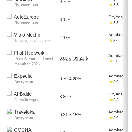
0.75%
Путешествия
3.3
AutoEurope
CityAds
3.15%
Путешествия
3.3
Viajo Mucho
Admitad
4.19%
Туризм, путешествия
3.0
Flight Network
Admitad
3.00%, 99.20 $
Pack & Earn — Travel
3.0
Marathon 2026
Expedia
Admitad
0.70-4.20%
Экскурсии
3.0
AirBaltic
CityAds
3.80%
Онлайн туры
3.3
Traveloka
Admitad
0.31-3.15%
Экскурсии
3.0
COCHA
Admitad