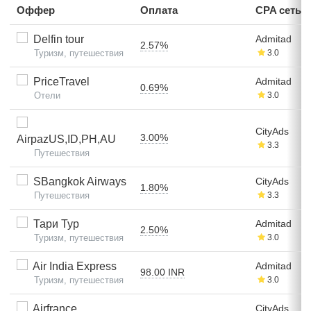
Оффер
Оплата
CPA сеть
Delfin tour
Admitad
2.57%
Туризм, путешествия
3.0
PriceTravel
Admitad
0.69%
Отели
3.0
CityAds
3.00%
AirpazUS,ID,PH,AU
3.3
Путешествия
SBangkok Airways
CityAds
1.80%
Путешествия
3.3
Тари Тур
Admitad
2.50%
Туризм, путешествия
3.0
Air India Express
Admitad
98.00 INR
Туризм, путешествия
3.0
Airfrance
CityAds