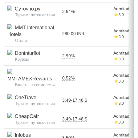
Суточно.ру
Admitad
3.64%
Туризм, путешествия
3.0
MMT International
Admitad
280.00 INR
Hotels
3.0
Отели
Doninturflot
Admitad
2.99%
Круизы
3.0
Admitad
0.52%
MMTAMEXRewards
3.0
Билеты на самолеты
OneTravel
Admitad
3.49-17.48 $
Туризм, путешествия
3.0
CheapOair
Admitad
3.49-17.48 $
Туризм, путешествия
3.0
Infobus
Admitad
3.50%