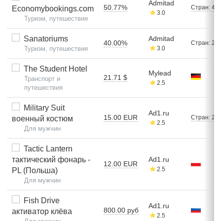
Admitad
50.77%
Стран: 4
Economybookings.com
3.0
Туризм, путешествия
Sanatoriums
Admitad
40.00%
Стран: 25
Туризм, путешествия
3.0
The Student Hotel
Mylead
21.71 $
Транспорт и
2.5
путешествия
Military Suit
Ad1.ru
15.00 EUR
Стран: 2
военный костюм
2.5
Для мужчин
Tactic Lantern
тактический фонарь -
Ad1.ru
12.00 EUR
2.5
PL (Польша)
Для мужчин
Fish Drive
Ad1.ru
800.00 руб
активатор клёва
2.5