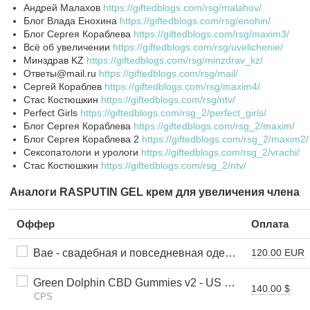
Андрей Малахов
https://giftedblogs.com/rsg/malahov/
Блог Влада Енохина
https://giftedblogs.com/rsg/enohin/
Блог Сергея Кораблева
https://giftedblogs.com/rsg/maxim3/
Всё об увеличении
https://giftedblogs.com/rsg/uvelichenie/
Минздрав KZ
https://giftedblogs.com/rsg/minzdrav_kz/
Ответы@mail.ru
https://giftedblogs.com/rsg/mail/
Сергей Кораблев
https://giftedblogs.com/rsg/maxim4/
Стас Костюшкин
https://giftedblogs.com/rsg/ntv/
Perfect Girls
https://giftedblogs.com/rsg_2/perfect_girls/
Блог Сергея Кораблева
https://giftedblogs.com/rsg_2/maxim/
Блог Сергея Кораблева 2
https://giftedblogs.com/rsg_2/maxim2/
Сексопатологи и урологи
https://giftedblogs.com/rsg_2/vrachi/
Стас Костюшкин
https://giftedblogs.com/rsg_2/ntv/
Аналоги RASPUTIN GEL крем для увеличения члена
Оффер
Оплата
Bae - свадебная и повседневная одежда
120.00 EUR
Green Dolphin CBD Gummies v2 - US - SS (Personal Approval)
140.00 $
CPS