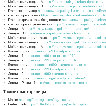
Мобильный лендинг A
https://ma-rasputingel.urban-deals.com/
Мобильный лендинг B
https://mb-rasputingel.urban-deals.com/
iframe конструктор
https://new-rasputingel.urban-deals.com/ifra
iframe форма заказа
https://new-rasputingel.urban-deals.com/if
iframe форма заказа без доставки
https://new-rasputingel.urba
iframe форма с реквизитами
https://new-rasputingel.urban-dea
Лендинг A
https://a-new-rasputingel.urban-deals.com/
Лендинг B
https://b-new-rasputingel.urban-deals.com/
Мобильная форма заказа
https://new-rasputingel.urban-deals.
Мобильный лендинг
https://m-new-rasputingel.urban-deals.com/
Мобильный лендинг A
https://ma-new-rasputingel.urban-deals.
Iframe форма
http://rasputin99.xcartpro.com/form/
Лендинг 1
http://rasputin99.xcartpro.com/r1/
Лендинг 2
http://rasputin99.xcartpro.com/m1/
Iframe форма
http://rasputin990.xcartpro.com/form/
Лендинг 1
http://rasputin990.xcartpro.com/r1/
Лендинг 2
http://rasputin990.xcartpro.com/m1/
Iframe форма
http://rasputingel.xcartpro.com/form/
Лендинг Россия 1
http://rasputingel.xcartpro.com/r1/
Транзитные страницы
Maxim
https://giftedblogs.com/rsg/maxim/
Perfect Girls
https://giftedblogs.com/rsg/perfect_girls/