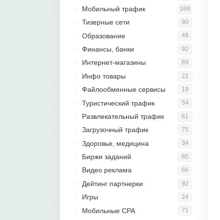
Мобильный трафик
169
Тизерные сети
90
Образование
49
Финансы, банки
92
Интернет-магазины
69
Инфо товары
22
Файлообменные сервисы
19
Туристический трафик
54
Развлекательный трафик
61
Загрузочный трафик
75
Здоровье, медицина
34
Биржи заданий
65
Видео реклама
66
Дейтинг партнерки
92
Игры
24
Мобильные CPA
71