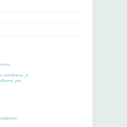
nstru ...
als.com/iframe_d
m/iframe_per
mobileform