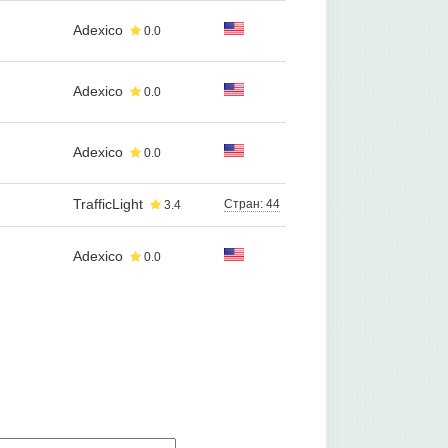
Adexico
0.0
Adexico
0.0
Adexico
0.0
TrafficLight
Стран: 44
3.4
Adexico
0.0