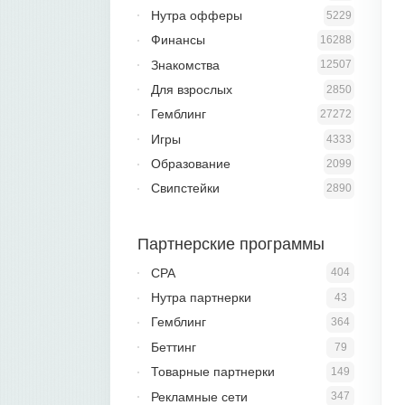
Нутра офферы
5229
Финансы
16288
Знакомства
12507
Для взрослых
2850
Гемблинг
27272
Игры
4333
Образование
2099
Свипстейки
2890
Партнерские программы
CPA
404
Нутра партнерки
43
Гемблинг
364
Беттинг
79
Товарные партнерки
149
Рекламные сети
347