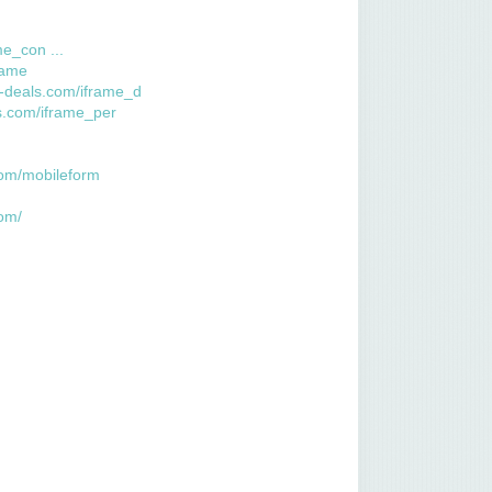
me_con ...
rame
n-deals.com/iframe_d
ls.com/iframe_per
com/mobileform
com/