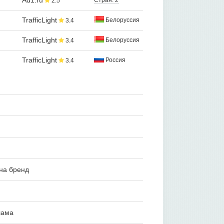
Ad1.ru
Стран: 2
2.5
TrafficLight
Белоруссия
3.4
TrafficLight
Белоруссия
3.4
TrafficLight
Россия
3.4
на бренд
лама