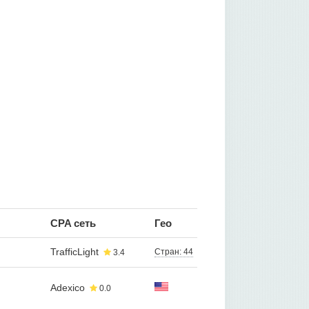
CPA сеть
Гео
TrafficLight
Стран: 44
3.4
Adexico
0.0