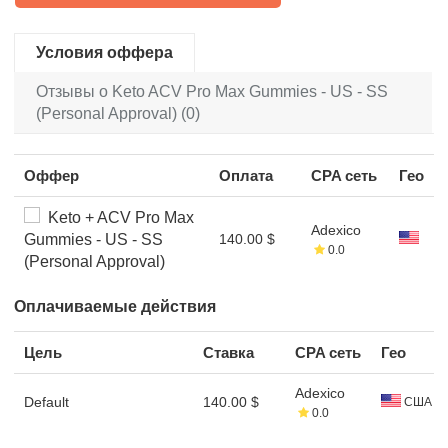
Условия оффера
Отзывы о Keto ACV Pro Max Gummies - US - SS
(Personal Approval) (0)
Оффер
Оплата
CPA сеть
Гео
Keto + ACV Pro Max
Adexico
Gummies - US - SS
140.00 $
0.0
(Personal Approval)
Оплачиваемые действия
Цель
Ставка
CPA сеть
Гео
Adexico
Default
140.00 $
США
0.0