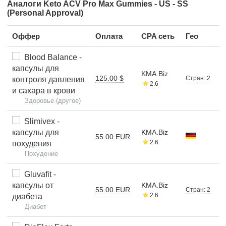
Аналоги Keto ACV Pro Max Gummies - US - SS
(Personal Approval)
Оффер
Оплата
CPA сеть
Гео
Blood Balance -
капсулы для
KMA.Biz
125.00 $
Стран: 2
контроля давления
2.6
и сахара в крови
Здоровье (другое)
Slimivex -
капсулы для
KMA.Biz
55.00 EUR
2.6
похудения
Похудение
Gluvafit -
капсулы от
KMA.Biz
55.00 EUR
Стран: 2
2.6
диабета
Диабет