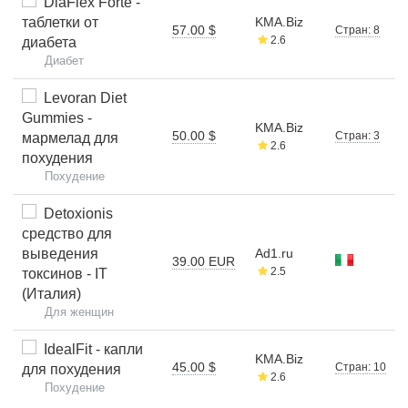
DiaFlex Forte -
таблетки от
KMA.Biz
57.00 $
Стран: 8
2.6
диабета
Диабет
Levoran Diet
Gummies -
KMA.Biz
50.00 $
Стран: 3
мармелад для
2.6
похудения
Похудение
Detoxionis
средство для
выведения
Ad1.ru
39.00 EUR
2.5
токсинов - IT
(Италия)
Для женщин
IdealFit - капли
KMA.Biz
45.00 $
Стран: 10
для похудения
2.6
Похудение