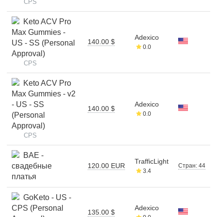
CPS
Keto ACV Pro
Max Gummies -
Adexico
140.00 $
US - SS (Personal
0.0
Approval)
CPS
Keto ACV Pro
Max Gummies - v2
- US - SS
Adexico
140.00 $
0.0
(Personal
Approval)
CPS
BAE -
TrafficLight
свадебные
120.00 EUR
Стран: 44
3.4
платья
GoKeto - US -
CPS (Personal
Adexico
135.00 $