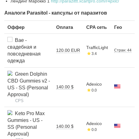
Лендинг Марокко 1
http://parazittt.xcartpro.com/r4pxlc/
Аналоги Parasitol - капсулы от паразитов
Оффер
Оплата
CPA сеть
Гео
Bae -
свадебная и
TrafficLight
120.00 EUR
Стран: 44
повседневная
3.4
одежда
Green Dolphin
CBD Gummies v2 -
Adexico
140.00 $
US - SS (Personal
0.0
Approval)
CPS
Keto Pro Max
Gummies - US -
Adexico
140.00 $
SS (Personal
0.0
Approval)