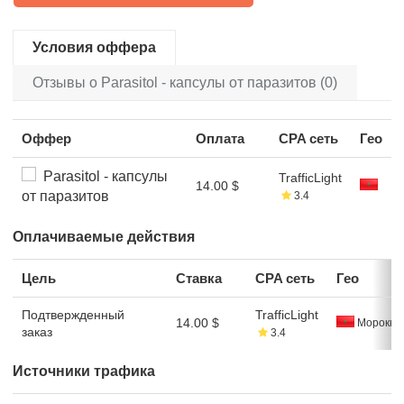
Условия оффера
Отзывы о Parasitol - капсулы от паразитов (0)
Оффер
Оплата
CPA сеть
Гео
Parasitol - капсулы
TrafficLight
14.00 $
от паразитов
3.4
Оплачиваемые действия
Цель
Ставка
CPA сеть
Гео
Подтвержденный
TrafficLight
14.00 $
Морокко
заказ
3.4
Источники трафика