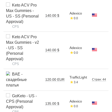
Keto ACV Pro
Max Gummies -
Adexico
140.00 $
US - SS (Personal
0.0
Approval)
CPS
Keto ACV Pro
Max Gummies - v2
- US - SS
Adexico
140.00 $
0.0
(Personal
Approval)
CPS
BAE -
TrafficLight
свадебные
120.00 EUR
Стран: 44
3.4
платья
GoKeto - US -
CPS (Personal
Adexico
135.00 $
0.0
Approval)
CPS