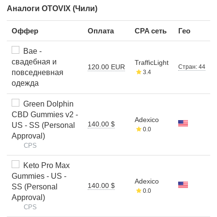
Аналоги OTOVIX (Чили)
Оффер
Оплата
CPA сеть
Гео
Bae -
свадебная и
TrafficLight
120.00 EUR
Стран: 44
повседневная
3.4
одежда
Green Dolphin
CBD Gummies v2 -
Adexico
140.00 $
US - SS (Personal
0.0
Approval)
CPS
Keto Pro Max
Gummies - US -
Adexico
140.00 $
SS (Personal
0.0
Approval)
CPS