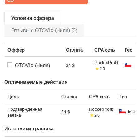
Условия оффера
Отзывы о OTOVIX (Чили) (0)
Оффер
Оплата
CPA сеть
Гео
RocketProfit
OTOVIX (Чили)
34 $
2.5
Оплачиваемые действия
Цель
Ставка
CPA сеть
Гео
Подтвержденная
RocketProfit
34 $
Чили
заявка
2.5
Источники трафика