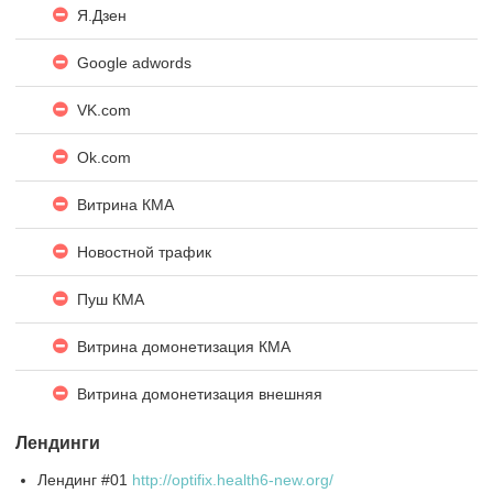
Я.Дзен
Google adwords
VK.com
Ok.com
Витрина КМА
Новостной трафик
Пуш КМА
Витрина домонетизация КМА
Витрина домонетизация внешняя
Лендинги
Лендинг #01
http://optifix.health6-new.org/