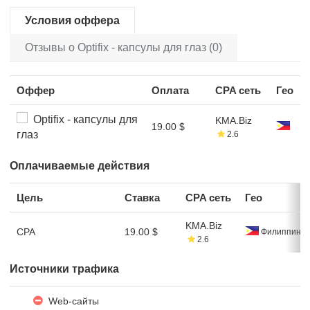
Условия оффера
Отзывы о Optifix - капсулы для глаз (0)
Оффер
Оплата
CPA сеть
Гео
Optifix - капсулы для
KMA.Biz
19.00 $
глаз
2.6
Оплачиваемые действия
Цель
Ставка
CPA сеть
Гео
KMA.Biz
CPA
19.00 $
Филиппины
2.6
Источники трафика
Web-сайты