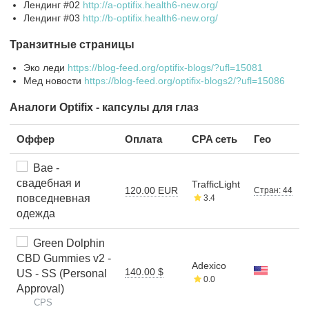
Лендинг #02
http://a-optifix.health6-new.org/
Лендинг #03
http://b-optifix.health6-new.org/
Транзитные страницы
Эко леди
https://blog-feed.org/optifix-blogs/?ufl=15081
Мед новости
https://blog-feed.org/optifix-blogs2/?ufl=15086
Аналоги Optifix - капсулы для глаз
Оффер
Оплата
CPA сеть
Гео
Bae -
свадебная и
TrafficLight
120.00 EUR
Стран: 44
повседневная
3.4
одежда
Green Dolphin
CBD Gummies v2 -
Adexico
140.00 $
US - SS (Personal
0.0
Approval)
CPS