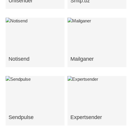
Unisender
Smtp.bz
Notisend
Mailganer
Sendpulse
Expertsender