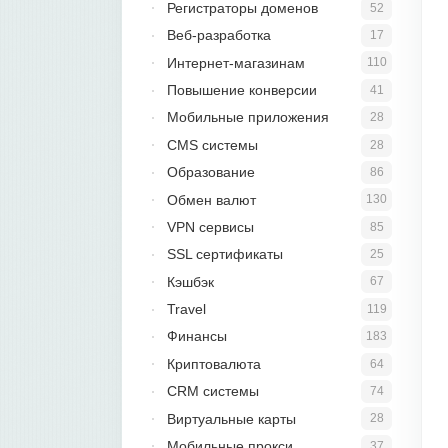
Регистраторы доменов
52
Веб-разработка
17
Интернет-магазинам
110
Повышение конверсии
41
Мобильные приложения
28
CMS системы
28
Образование
86
Обмен валют
130
VPN сервисы
85
SSL сертификаты
25
Кэшбэк
67
Travel
119
Финансы
183
Криптовалюта
64
CRM системы
74
Виртуальные карты
28
Мобильные прокси
37