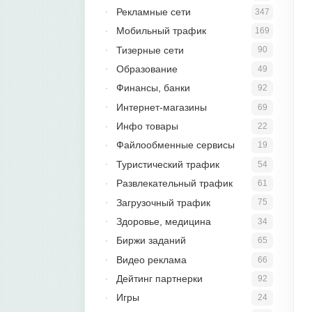
Рекламные сети
347
Мобильный трафик
169
Тизерные сети
90
Образование
49
Финансы, банки
92
Интернет-магазины
69
Инфо товары
22
Файлообменные сервисы
19
Туристический трафик
54
Развлекательный трафик
61
Загрузочный трафик
75
Здоровье, медицина
34
Биржи заданий
65
Видео реклама
66
Дейтинг партнерки
92
Игры
24