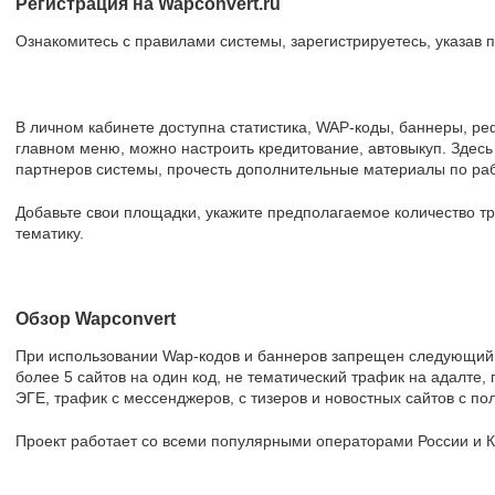
Регистрация на Wapconvert.ru
Ознакомитесь с правилами системы, зарегистрируетесь, указав 
В личном кабинете доступна статистика, WAP-коды, баннеры, р
главном меню, можно настроить кредитование, автовыкуп. Здес
партнеров системы, прочесть дополнительные материалы по раб
Добавьте свои площадки, укажите предполагаемое количество тр
тематику.
Обзор Wapconvert
При использовании Wap-кодов и баннеров запрещен следующий 
более 5 сайтов на один код, не тематический трафик на адалте,
ЭГЕ, трафик с мессенджеров, с тизеров и новостных сайтов с поли
Проект работает со всеми популярными операторами России и К