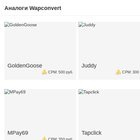
Аналоги Wapconvert
GoldenGoose
Juddy
CPM: 500 руб.
CPM: 300 
MPay69
Tapclick
CPM: 350 руб.