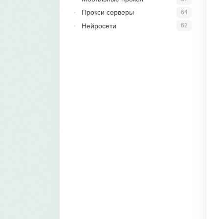
Прокси серверы
64
Нейросети
62