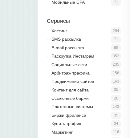
Мобильные CPA
71
Сервисы
Хостинг
294
SMS рассылка
71
E-mail рассылка
65
Раскрутка Инстаграм
352
Социальные сети
235
Арбитраж трафика
156
Продвижение сайтов
163
Контент для сайта
35
Ссылочные биржи
26
Платежные системы
143
Биржи фриланса
35
Купить трафик
34
Маркетинг
116