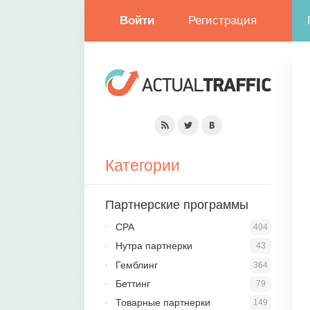
Войти
Регистрация
Категории
Партнерские программы
CPA
404
Нутра партнерки
43
Гемблинг
364
Беттинг
79
Товарные партнерки
149