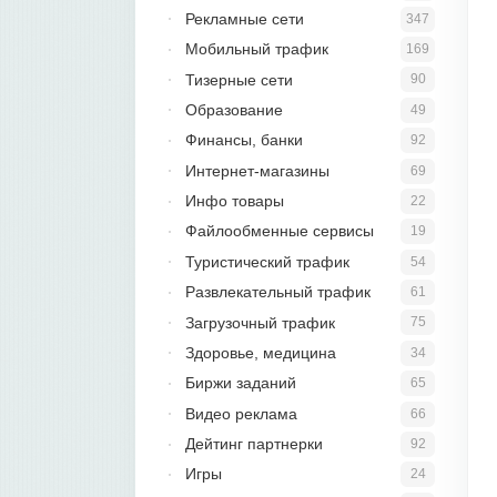
Рекламные сети
347
Мобильный трафик
169
Тизерные сети
90
Образование
49
Финансы, банки
92
Интернет-магазины
69
Инфо товары
22
Файлообменные сервисы
19
Туристический трафик
54
Развлекательный трафик
61
Загрузочный трафик
75
Здоровье, медицина
34
Биржи заданий
65
Видео реклама
66
Дейтинг партнерки
92
Игры
24