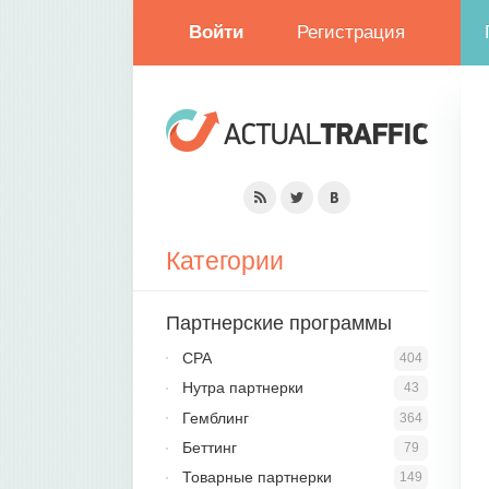
Войти
Регистрация
Категории
Партнерские программы
CPA
404
Нутра партнерки
43
Гемблинг
364
Беттинг
79
Товарные партнерки
149