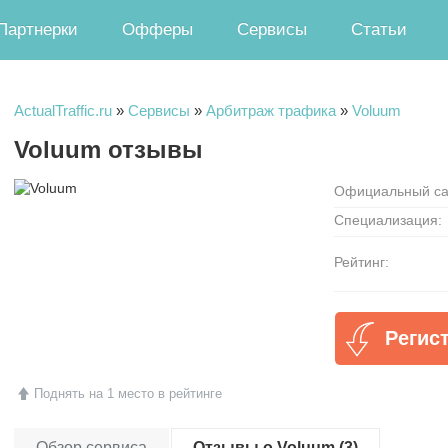
Партнерки
Офферы
Сервисы
Статьи
ActualTraffic.ru
»
Сервисы
»
Арбитраж трафика
»
Voluum
Voluum отзывы
Официальный са
Специализация:
Рейтинг:
Регис
Поднять на 1 место в рейтинге
Обзор сервиса
Отзывы о Voluum (3)