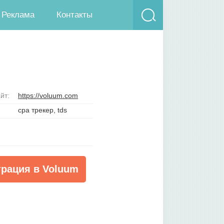
Реклама
Контакты
йт:
https://voluum.com
cpa трекер
,
tds
трация в Voluum