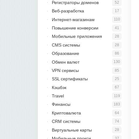
Регистраторы доменов
52
Веб-разработка
17
Интернет-магазинам
110
Повышение конверсии
41
Мобильные приложения
28
CMS системы
28
Образование
86
Обмен валют
130
VPN сервисы
85
SSL сертификаты
25
Кэшбэк
67
Travel
119
Финансы
183
Криптовалюта
64
CRM системы
74
Виртуальные карты
28
Мобильные прокси
37