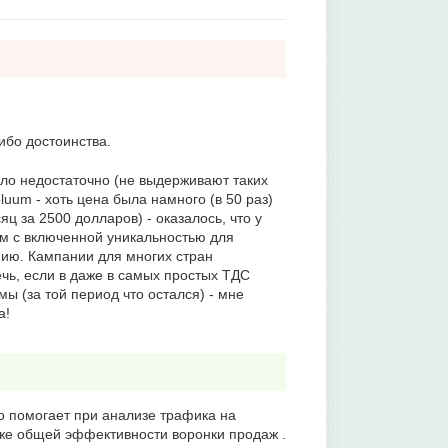
ибо достоинства.
ало недостаточно (не выдерживают таких
uum - хоть цена была намного (в 50 раз)
ц за 2500 долларов) - оказалось, что у
ам с включенной уникальностью для
нию. Кампании для многих стран
чь, если в даже в самых простых ТДС
мы (за той период что остался) - мне
а!
 помогает при анализе трафика на
же общей эффективности воронки продаж .