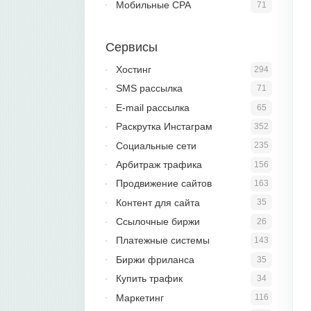
Мобильные CPA
71
Сервисы
Хостинг
294
SMS рассылка
71
E-mail рассылка
65
Раскрутка Инстаграм
352
Социальные сети
235
Арбитраж трафика
156
Продвижение сайтов
163
Контент для сайта
35
Ссылочные биржи
26
Платежные системы
143
Биржи фриланса
35
Купить трафик
34
Маркетинг
116