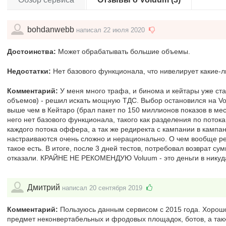
bohdanwebb
написал 22 июля 2020
Достоинства:
Может обрабатывать большие объемы.
Недостатки:
Нет базового функционала, что нивелирует какие-л
Комментарий:
У меня много трафа, и бинома и кейтары уже ст
объемов) - решил искать мощную ТДС. Выбор остановился на Vol
выше чем в Кейтаро (брал пакет по 150 миллионов показов в меся
него нет базового функционала, такого как разделения по поток
каждого потока оффера, а так же редиректа с кампании в кампа
настраиваются очень сложно и нерационально. О чем вообще ре
такое есть. В итоге, после 3 дней тестов, потребовал возврат сум
отказали. КРАЙНЕ НЕ РЕКОМЕНДУЮ Voluum - это деньги в никуд
Дмитрий
написал 20 сентября 2019
Комментарий:
Пользуюсь данным сервисом с 2015 года. Хорошо
предмет неконвертабельных и фродовых площадок, ботов, а так