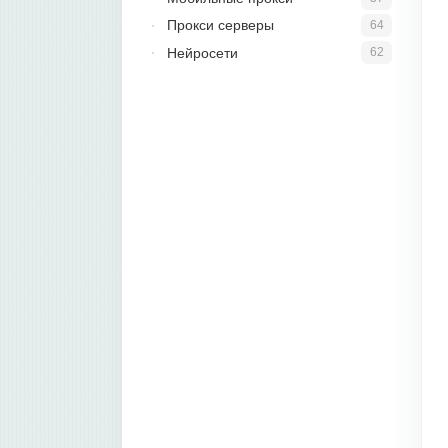
Прокси серверы
64
Нейросети
62