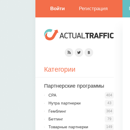
Войти
Регистрация
Категории
Партнерские программы
CPA
404
Нутра партнерки
43
Гемблинг
364
Беттинг
79
Товарные партнерки
149