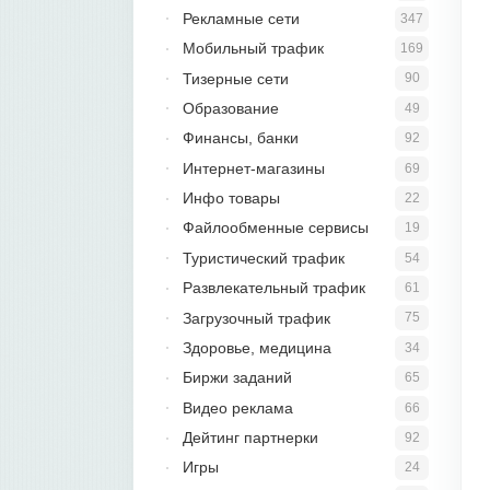
Рекламные сети
347
Мобильный трафик
169
Тизерные сети
90
Образование
49
Финансы, банки
92
Интернет-магазины
69
Инфо товары
22
Файлообменные сервисы
19
Туристический трафик
54
Развлекательный трафик
61
Загрузочный трафик
75
Здоровье, медицина
34
Биржи заданий
65
Видео реклама
66
Дейтинг партнерки
92
Игры
24