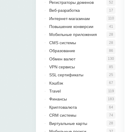
Регистраторы доменов
52
Веб-разработка
17
Интернет-магазинам
110
Повышение конверсии
41
Мобильные приложения
28
CMS системы
28
Образование
86
Обмен валют
130
VPN сервисы
85
SSL сертификаты
25
Кэшбэк
67
Travel
119
Финансы
183
Криптовалюта
64
CRM системы
74
Виртуальные карты
28
Мобильные прокси
37