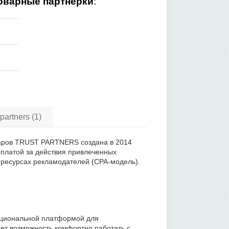
оварные партнерки
:
artners (1)
аров TRUST PARTNERS создана в 2014
оплатой за действия привлеченных
 ресурсах рекламодателей (CPA-модель).
циональной платформой для
ает возможность комфортно работать с