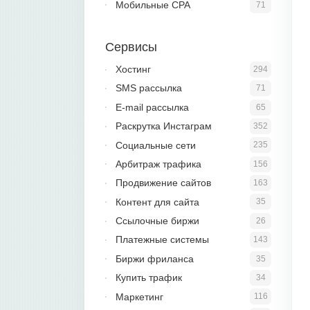
Мобильные CPA
71
Сервисы
Хостинг
294
SMS рассылка
71
E-mail рассылка
65
Раскрутка Инстаграм
352
Социальные сети
235
Арбитраж трафика
156
Продвижение сайтов
163
Контент для сайта
35
Ссылочные биржи
26
Платежные системы
143
Биржи фриланса
35
Купить трафик
34
Маркетинг
116