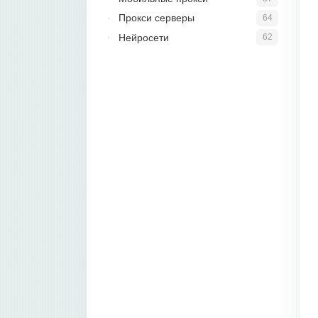
Прокси серверы
64
Нейросети
62