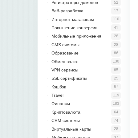
Регистраторы доменов
52
Веб-разработка
17
Интернет-магазинам
110
Повышение конверсии
41
Мобильные приложения
28
CMS системы
28
Образование
86
Обмен валют
130
VPN сервисы
85
SSL сертификаты
25
Кэшбэк
67
Travel
119
Финансы
183
Криптовалюта
64
CRM системы
74
Виртуальные карты
28
Мобильные прокси
37