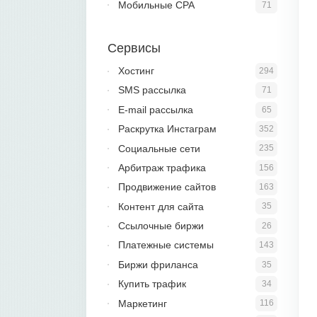
Мобильные CPA
71
Сервисы
Хостинг
294
SMS рассылка
71
E-mail рассылка
65
Раскрутка Инстаграм
352
Социальные сети
235
Арбитраж трафика
156
Продвижение сайтов
163
Контент для сайта
35
Ссылочные биржи
26
Платежные системы
143
Биржи фриланса
35
Купить трафик
34
Маркетинг
116