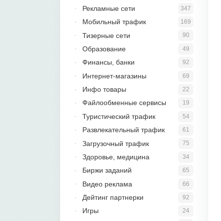
Рекламные сети
347
Мобильный трафик
169
Тизерные сети
90
Образование
49
Финансы, банки
92
Интернет-магазины
69
Инфо товары
22
Файлообменные сервисы
19
Туристический трафик
54
Развлекательный трафик
61
Загрузочный трафик
75
Здоровье, медицина
34
Биржи заданий
65
Видео реклама
66
Дейтинг партнерки
92
Игры
24