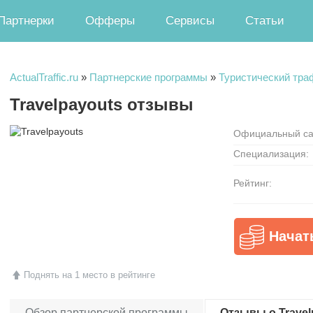
Партнерки
Офферы
Сервисы
Статьи
ActualTraffic.ru
»
Партнерские программы
»
Туристический тра
Travelpayouts отзывы
Официальный са
Специализация:
Рейтинг:
Начат
Поднять на 1 место в рейтинге
Обзор партнерской программы
Отзывы о Travelp