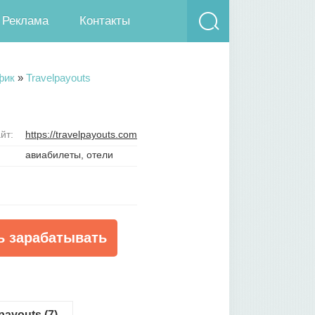
Реклама
Контакты
фик
»
Travelpayouts
йт:
https://travelpayouts.com
авиабилеты
,
отели
ь зарабатывать
ayouts (7)