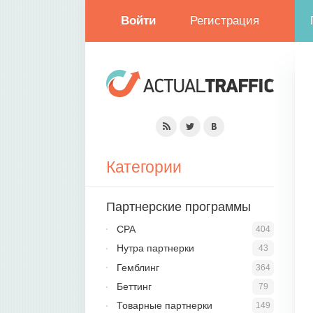
Войти
Регистрация
Категории
Партнерские программы
CPA
404
Нутра партнерки
43
Гемблинг
364
Беттинг
79
Товарные партнерки
149