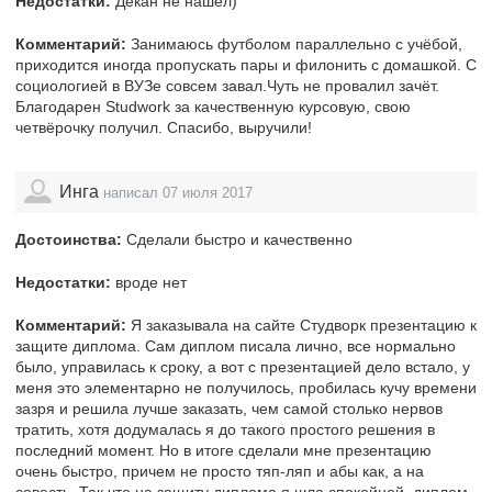
Недостатки:
Декан не нашёл)
Комментарий:
Занимаюсь футболом параллельно с учёбой,
приходится иногда пропускать пары и филонить с домашкой. С
социологией в ВУЗе совсем завал.Чуть не провалил зачёт.
Благодарен Studwork за качественную курсовую, свою
четвёрочку получил. Спасибо, выручили!
Инга
написал 07 июля 2017
Достоинства:
Сделали быстро и качественно
Недостатки:
вроде нет
Комментарий:
Я заказывала на сайте Студворк презентацию к
защите диплома. Сам диплом писала лично, все нормально
было, управилась к сроку, а вот с презентацией дело встало, у
меня это элементарно не получилось, пробилась кучу времени
зазря и решила лучше заказать, чем самой столько нервов
тратить, хотя додумалась я до такого простого решения в
последний момент. Но в итоге сделали мне презентацию
очень быстро, причем не просто тяп-ляп и абы как, а на
совесть. Так что на защиту диплома я шла спокойной, диплом