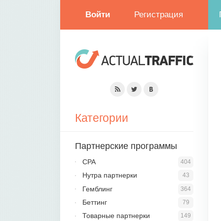
Войти
Регистрация
Категории
Партнерские программы
CPA
404
Нутра партнерки
43
Гемблинг
364
Беттинг
79
Товарные партнерки
149