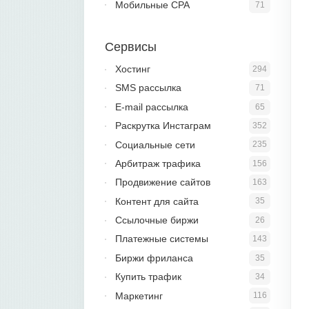
Мобильные CPA
71
Сервисы
Хостинг
294
SMS рассылка
71
E-mail рассылка
65
Раскрутка Инстаграм
352
Социальные сети
235
Арбитраж трафика
156
Продвижение сайтов
163
Контент для сайта
35
Ссылочные биржи
26
Платежные системы
143
Биржи фриланса
35
Купить трафик
34
Маркетинг
116