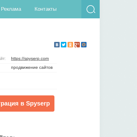
Реклама
Контакты
йт:
https://spyserp.com
продвижение сайтов
трация в Spyserp