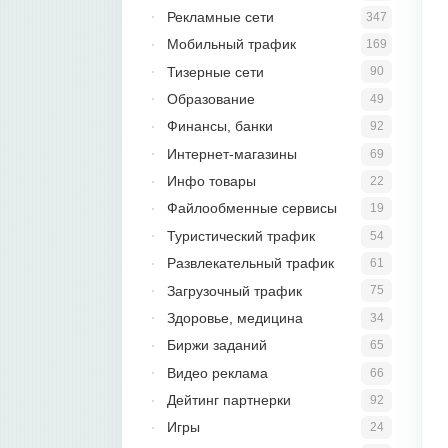
Рекламные сети
347
Мобильный трафик
169
Тизерные сети
90
Образование
49
Финансы, банки
92
Интернет-магазины
69
Инфо товары
22
Файлообменные сервисы
19
Туристический трафик
54
Развлекательный трафик
61
Загрузочный трафик
75
Здоровье, медицина
34
Биржи заданий
65
Видео реклама
66
Дейтинг партнерки
92
Игры
24