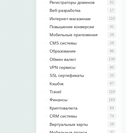
Регистраторы доменов
52
Веб-разработка
17
Интернет-магазинам
110
Повышение конверсии
41
Мобильные приложения
28
CMS системы
28
Образование
86
Обмен валют
130
VPN сервисы
85
SSL сертификаты
25
Кэшбэк
67
Travel
119
Финансы
183
Криптовалюта
64
CRM системы
74
Виртуальные карты
28
Мобильные прокси
37