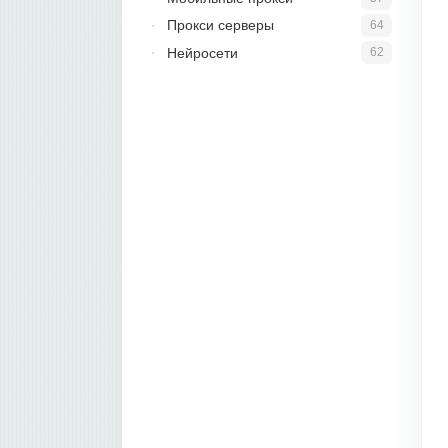
Прокси серверы
64
Нейросети
62