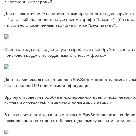
выполненных операций.
Для ознакомления с возможностями предлагается два варианта:
- 7-дневный trial период по условиям тарифа "Базовый" (без огр
- и сильно ограниченный тарифный план "Бесплатный".
Основная задача, под которую разрабатывался SpySerp, это отс
поисковой выдаче по заданным ключевым фразам.
Даже на минимальных тарифах в SpySerp можно отслеживать вы
слов и более 100 поисковых конфигураций.
Вручную провести подобные исследования практически невозмож
систем и сложностей с анализом полученных данных.
В связи с чем, немаловажным плюсом SpySerp является собствен
позволяющая наглядно отображать динамику развития или песс