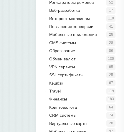
Регистраторы доменов
52
Веб-разработка
17
Интернет-магазинам
110
Повышение конверсии
41
Мобильные приложения
28
CMS системы
28
Образование
86
Обмен валют
130
VPN сервисы
85
SSL сертификаты
25
Кэшбэк
67
Travel
119
Финансы
183
Криптовалюта
64
CRM системы
74
Виртуальные карты
28
Мобильные прокси
37