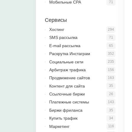
Мобильные CPA
71
Сервисы
Хостинг
294
SMS рассылка
71
E-mail рассылка
65
Раскрутка Инстаграм
352
Социальные сети
235
Арбитраж трафика
156
Продвижение сайтов
163
Контент для сайта
35
Ссылочные биржи
26
Платежные системы
143
Биржи фриланса
35
Купить трафик
34
Маркетинг
116