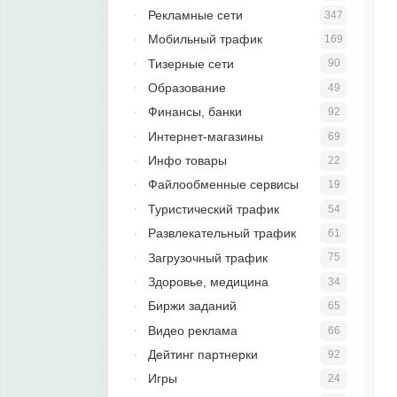
Рекламные сети
347
Мобильный трафик
169
Тизерные сети
90
Образование
49
Финансы, банки
92
Интернет-магазины
69
Инфо товары
22
Файлообменные сервисы
19
Туристический трафик
54
Развлекательный трафик
61
Загрузочный трафик
75
Здоровье, медицина
34
Биржи заданий
65
Видео реклама
66
Дейтинг партнерки
92
Игры
24