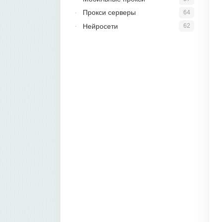
Прокси серверы
64
Нейросети
62