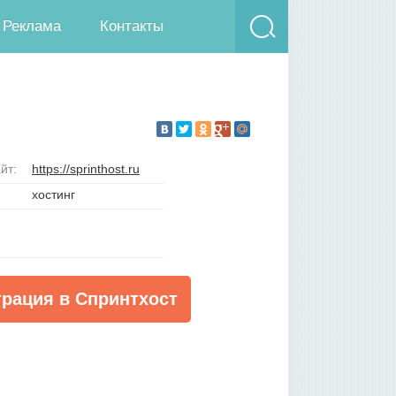
Реклама
Контакты
йт:
https://sprinthost.ru
хостинг
трация в Спринтхост