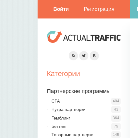
Войти
Регистрация
Категории
Партнерские программы
CPA
404
Нутра партнерки
43
Гемблинг
364
Беттинг
79
Товарные партнерки
149