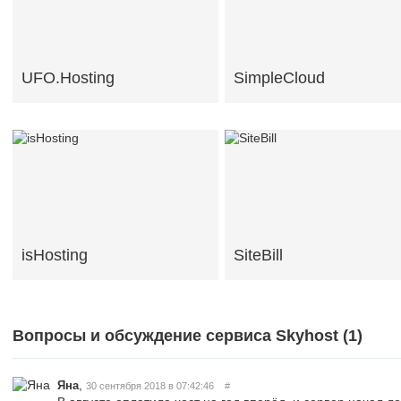
UFO.Hosting
SimpleCloud
isHosting
SiteBill
Вопросы и обсуждение сервиса Skyhost (
1
)
,
Яна
30 сентября 2018 в 07:42:46
#