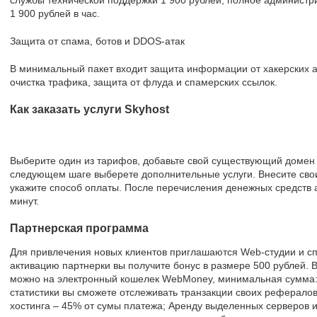
службы технической поддержки 1 900 рублей, полное администри
1 900 рублей в час.
Защита от спама, ботов и DDOS-атак
В минимальный пакет входит защита информации от хакерских ата
очистка трафика, защита от флуда и спамерских ссылок.
Как заказать услуги Skyhost
Выберите один из тарифов, добавьте свой существующий домен 
следующем шаге выберете дополнительные услуги. Внесите сво
укажите способ оплаты. После перечисления денежных средств а
минут.
Партнерская программа
Для привлечения новых клиентов приглашаются Web-студии и с
активацию партнерки вы получите бонус в размере 500 рублей.
можно на электронный кошелек WebMoney, минимальная сумма:
статистики вы сможете отслеживать транзакции своих реферало
хостинга – 45% от сумы платежа; Аренду выделенных серверов 