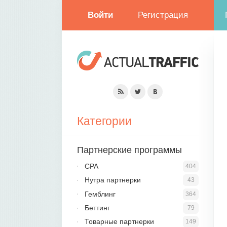
Войти
Регистрация
Категории
Партнерские программы
CPA
404
Нутра партнерки
43
Гемблинг
364
Беттинг
79
Товарные партнерки
149