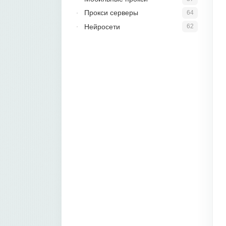
Прокси серверы
64
Нейросети
62