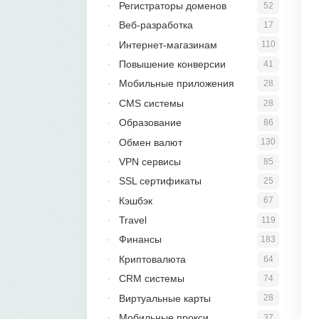
Регистраторы доменов
52
Веб-разработка
17
Интернет-магазинам
110
Повышение конверсии
41
Мобильные приложения
28
CMS системы
28
Образование
86
Обмен валют
130
VPN сервисы
85
SSL сертификаты
25
Кэшбэк
67
Travel
119
Финансы
183
Криптовалюта
64
CRM системы
74
Виртуальные карты
28
Мобильные прокси
37