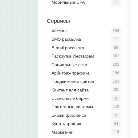
Мобильные CPA
71
Сервисы
Хостинг
294
SMS рассылка
71
E-mail рассылка
65
Раскрутка Инстаграм
352
Социальные сети
235
Арбитраж трафика
156
Продвижение сайтов
163
Контент для сайта
35
Ссылочные биржи
26
Платежные системы
143
Биржи фриланса
35
Купить трафик
34
Маркетинг
116