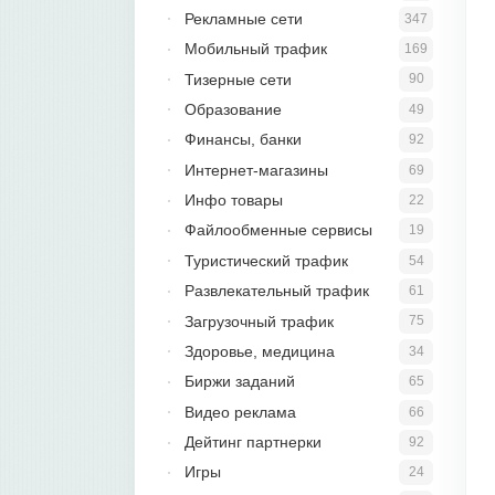
Рекламные сети
347
Мобильный трафик
169
Тизерные сети
90
Образование
49
Финансы, банки
92
Интернет-магазины
69
Инфо товары
22
Файлообменные сервисы
19
Туристический трафик
54
Развлекательный трафик
61
Загрузочный трафик
75
Здоровье, медицина
34
Биржи заданий
65
Видео реклама
66
Дейтинг партнерки
92
Игры
24