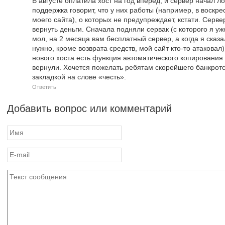
В августе оплатила хост на год вперёд, и сервер начал л
поддержка говорит, что у них работы (например, в воскр
моего сайта), о которых не предупреждает, кстати. Серве
вернуть деньги. Сначала подняли сервак (с которого я уж
мол, на 2 месяца вам бесплатный сервер, а когда я сказа
нужно, кроме возврата средств, мой сайт кто-то атаковал)
нового хоста есть функция автоматического копирования
вернули. Хочется пожелать ребятам скорейшего банкротст
закладкой на слове «честь».
Ответить
Добавить вопрос или комментарий