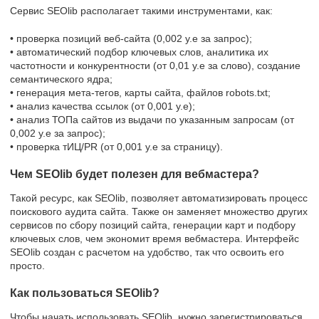
Сервис SEOlib располагает такими инструментами, как:
• проверка позиций веб-сайта (0,002 у.е за запрос);
• автоматический подбор ключевых слов, аналитика их
частотности и конкурентности (от 0,01 у.е за слово), создание
семантического ядра;
• генерация мета-тегов, карты сайта, файлов robots.txt;
• анализ качества ссылок (от 0,001 у.е);
• анализ ТОПа сайтов из выдачи по указанным запросам (от
0,002 у.е за запрос);
• проверка тИЦ/PR (от 0,001 у.е за страницу).
Чем SEOlib будет полезен для вебмастера?
Такой ресурс, как SEOlib, позволяет автоматизировать процесс
поискового аудита сайта. Также он заменяет множество других
сервисов по сбору позиций сайта, генерации карт и подбору
ключевых слов, чем экономит время вебмастера. Интерфейс
SEOlib создан с расчетом на удобство, так что освоить его
просто.
Как пользоваться SEOlib?
Чтобы начать использовать SEOlib, нужно зарегистрироваться.