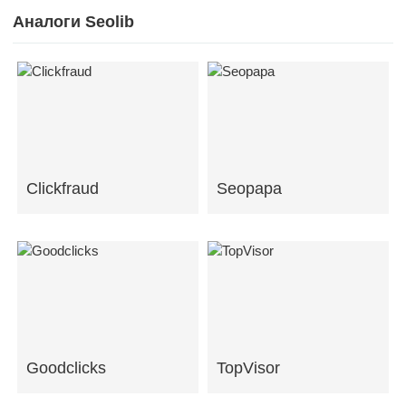
Аналоги Seolib
Clickfraud
Seopapa
Goodclicks
TopVisor