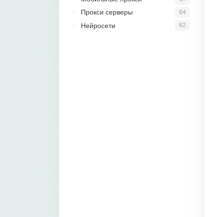
Прокси серверы
64
Нейросети
62