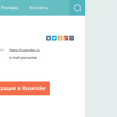
Реклама
Контакты
йт:
https://rusender.ru
e-mail рассылка
трация в Rusender