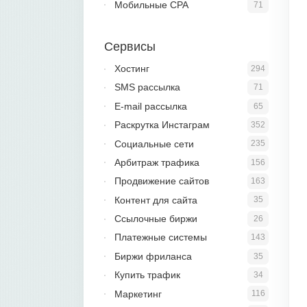
Мобильные CPA
71
Сервисы
Хостинг
294
SMS рассылка
71
E-mail рассылка
65
Раскрутка Инстаграм
352
Социальные сети
235
Арбитраж трафика
156
Продвижение сайтов
163
Контент для сайта
35
Ссылочные биржи
26
Платежные системы
143
Биржи фриланса
35
Купить трафик
34
Маркетинг
116