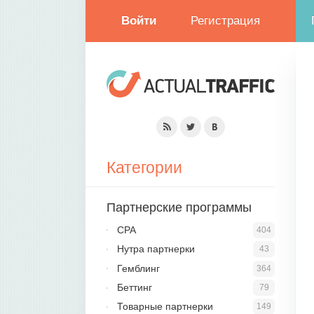
Войти
Регистрация
Категории
Партнерские программы
CPA
404
Нутра партнерки
43
Гемблинг
364
Беттинг
79
Товарные партнерки
149