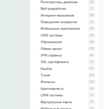
Регистраторы доменов
52
Веб-разработка
17
Интернет-магазинам
110
Повышение конверсии
41
Мобильные приложения
28
CMS системы
28
Образование
86
Обмен валют
130
VPN сервисы
85
SSL сертификаты
25
Кэшбэк
67
Travel
119
Финансы
183
Криптовалюта
64
CRM системы
74
Виртуальные карты
28
Мобильные прокси
37