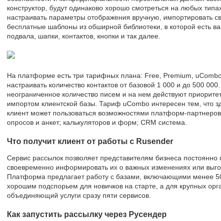
конструктор, будут одинаково хорошо смотреться на любых типах
настраивать параметры отображения вручную, импортировать св
бесплатные шаблоны из обширной библиотеки, в которой есть в
подвала, шапки, контактов, кнопки и так далее.
На платформе есть три тарифных плана: Free, Premium, uCombo
настраивать количество контактов от базовой 1 000 и до 500 00
неограниченное количество писем и на нем действуют приорит
импортом клиентской базы. Тариф uCombo интересен тем, что з
клиент может пользоваться возможностями платформ-партнеров,
опросов и анкет; калькуляторов и форм; CRM система.
Что получит клиент от работы с Rusender
Сервис рассылок позволяет представителям бизнеса постоянно 
своевременно информировать их о важных изменениях или выг
Платформа предлагает работу с базами, включающими менее 500
хорошим подспорьем для новичков на старте, а для крупных орг
объединяющий услуги сразу пяти сервисов.
Как запустить рассылку через Русендер