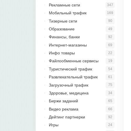
Рекламные сети
347
Мобильный трафик
169
Тизерные сети
90
Образование
49
Финансы, банки
92
Интернет-магазины
69
Инфо товары
22
Файлообменные сервисы
19
Туристический трафик
54
Развлекательный трафик
61
Загрузочный трафик
75
Здоровье, медицина
34
Биржи заданий
65
Видео реклама
66
Дейтинг партнерки
92
Игры
24