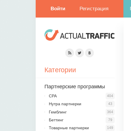
Войти
Регистрация
Категории
Партнерские программы
CPA
404
Нутра партнерки
43
Гемблинг
364
Беттинг
79
Товарные партнерки
149