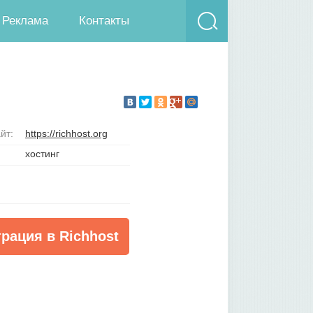
Реклама
Контакты
йт:
https://richhost.org
хостинг
трация в Richhost