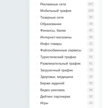
Рекламные сети
347
Мобильный трафик
169
Тизерные сети
90
Образование
49
Финансы, банки
92
Интернет-магазины
69
Инфо товары
22
Файлообменные сервисы
19
Туристический трафик
54
Развлекательный трафик
61
Загрузочный трафик
75
Здоровье, медицина
34
Биржи заданий
65
Видео реклама
66
Дейтинг партнерки
92
Игры
24