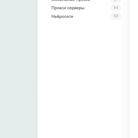
Прокси серверы
64
Нейросети
62