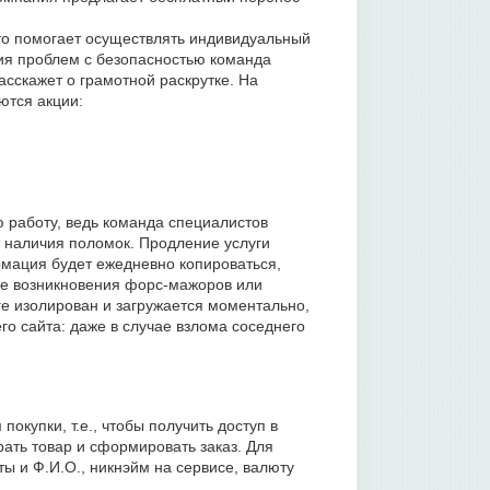
то помогает осуществлять индивидуальный
ния проблем с безопасностью команда
асскажет о грамотной раскрутке. На
ются акции:
 работу, ведь команда специалистов
 наличия поломок. Продление услуги
рмация будет ежедневно копироваться,
ае возникновения форс-мажоров или
ге изолирован и загружается моментально,
го сайта: даже в случае взлома соседнего
купки, т.е., чтобы получить доступ в
рать товар и сформировать заказ. Для
ты и Ф.И.О., никнэйм на сервисе, валюту