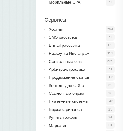
Мобильные CPA
71
Сервисы
Хостинг
294
SMS рассылка
71
E-mail рассылка
65
Раскрутка Инстаграм
352
Социальные сети
235
Арбитраж трафика
156
Продвижение сайтов
163
Контент для сайта
35
Ссылочные биржи
26
Платежные системы
143
Биржи фриланса
35
Купить трафик
34
Маркетинг
116