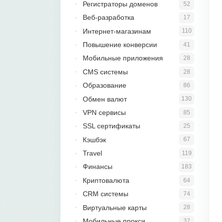
Регистраторы доменов
52
Веб-разработка
17
Интернет-магазинам
110
Повышение конверсии
41
Мобильные приложения
28
CMS системы
28
Образование
86
Обмен валют
130
VPN сервисы
85
SSL сертификаты
25
Кэшбэк
67
Travel
119
Финансы
183
Криптовалюта
64
CRM системы
74
Виртуальные карты
28
Мобильные прокси
37