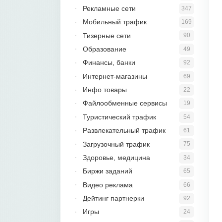
Рекламные сети
347
Мобильный трафик
169
Тизерные сети
90
Образование
49
Финансы, банки
92
Интернет-магазины
69
Инфо товары
22
Файлообменные сервисы
19
Туристический трафик
54
Развлекательный трафик
61
Загрузочный трафик
75
Здоровье, медицина
34
Биржи заданий
65
Видео реклама
66
Дейтинг партнерки
92
Игры
24