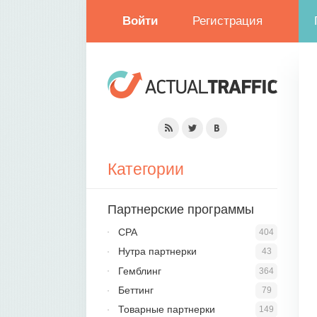
Войти
Регистрация
Категории
Партнерские программы
CPA
404
Нутра партнерки
43
Гемблинг
364
Беттинг
79
Товарные партнерки
149