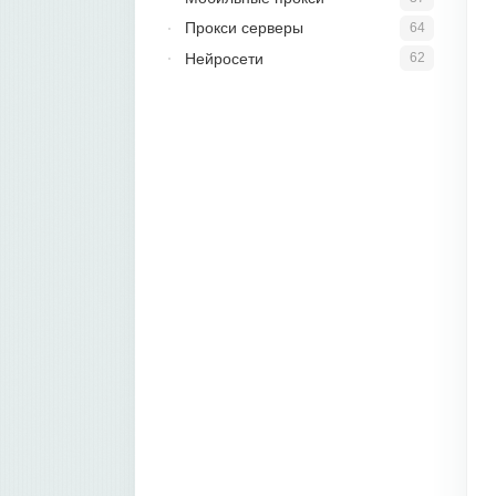
Прокси серверы
64
Нейросети
62