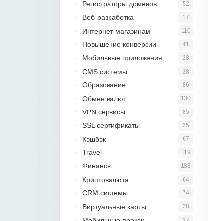
Регистраторы доменов
52
Веб-разработка
17
Интернет-магазинам
110
Повышение конверсии
41
Мобильные приложения
28
CMS системы
28
Образование
86
Обмен валют
130
VPN сервисы
85
SSL сертификаты
25
Кэшбэк
67
Travel
119
Финансы
183
Криптовалюта
64
CRM системы
74
Виртуальные карты
28
Мобильные прокси
37