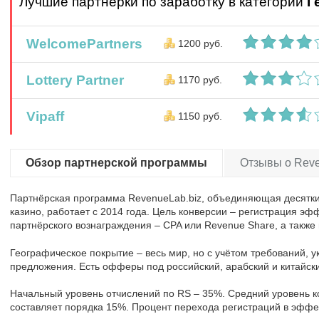
Лучшие партнерки по заработку в категории
Г
WelcomePartners
1200 руб.
Lottery Partner
1170 руб.
Vipaff
1150 руб.
Обзор партнерской программы
Отзывы о Reve
Партнёрская программа RevenueLab.biz, объединяющая десятки
казино, работает с 2014 года. Цель конверсии – регистрация эф
партнёрского вознаграждения – CPA или Revenue Share, а также 
Географическое покрытие – весь мир, но с учётом требований, у
предложения. Есть офферы под российский, арабский и китайск
Начальный уровень отчислений по RS – 35%. Средний уровень ко
составляет порядка 15%. Процент перехода регистраций в эффе