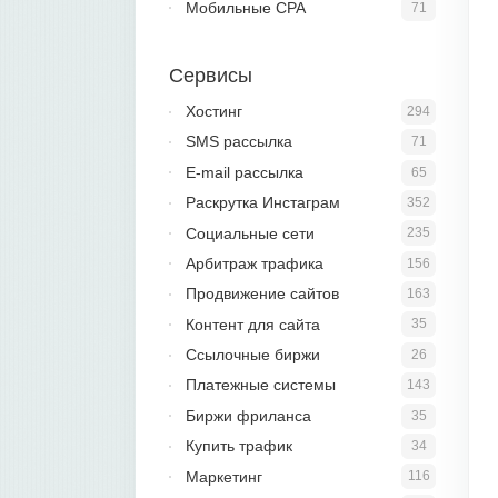
Мобильные CPA
71
Сервисы
Хостинг
294
SMS рассылка
71
E-mail рассылка
65
Раскрутка Инстаграм
352
Социальные сети
235
Арбитраж трафика
156
Продвижение сайтов
163
Контент для сайта
35
Ссылочные биржи
26
Платежные системы
143
Биржи фриланса
35
Купить трафик
34
Маркетинг
116