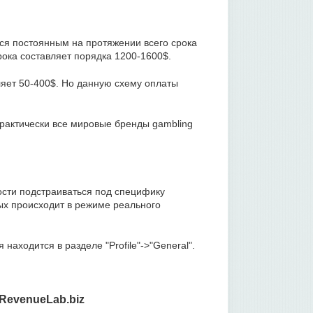
ся постоянным на протяжении всего срока
рока составляет порядка 1200-1600$.
яет 50-400$. Но данную схему оплаты
практически все мировые бренды gambling
ости подстраиваться под специфику
ных происходит в режиме реального
аходится в разделе "Profile"->"General".
RevenueLab.biz