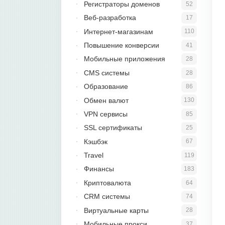
Регистраторы доменов
52
Веб-разработка
17
Интернет-магазинам
110
Повышение конверсии
41
Мобильные приложения
28
CMS системы
28
Образование
86
Обмен валют
130
VPN сервисы
85
SSL сертификаты
25
Кэшбэк
67
Travel
119
Финансы
183
Криптовалюта
64
CRM системы
74
Виртуальные карты
28
Мобильные прокси
37