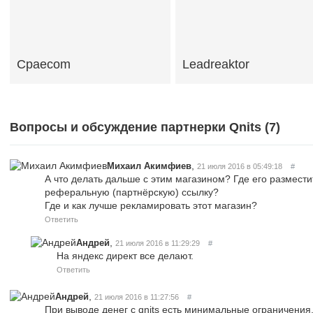
Cpaecom
Leadreaktor
Вопросы и обсуждение партнерки Qnits (
7
)
,
Михаил Акимфиев
21 июля 2016 в 05:49:18
#
А что делать дальше с этим магазином? Где его разместит
реферальную (партнёрскую) ссылку?
Где и как лучше рекламировать этот магазин?
Ответить
,
Андрей
21 июля 2016 в 11:29:29
#
На яндекс директ все делают.
Ответить
,
Андрей
21 июля 2016 в 11:27:56
#
При выводе денег с qnits есть минимальные ограничения