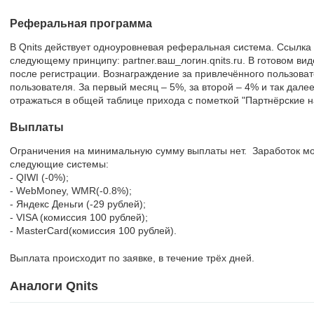
Реферальная программа
В Qnits действует одноуровневая реферальная система. Ссылка
следующему принципу: partner.ваш_логин.qnits.ru. В готовом вид
после регистрации. Вознаграждение за привлечённого пользоват
пользователя. За первый месяц – 5%, за второй – 4% и так дале
отражаться в общей таблице прихода с пометкой "Партнёрские н
Выплаты
Ограничения на минимальную сумму выплаты нет. Заработок мо
следующие системы:
- QIWI (-0%);
- WebMoney, WMR(-0.8%);
- Яндекс Деньги (-29 рублей);
- VISA (комиссия 100 рублей);
- MasterCard(комиссия 100 рублей).
Выплата происходит по заявке, в течение трёх дней.
Аналоги Qnits