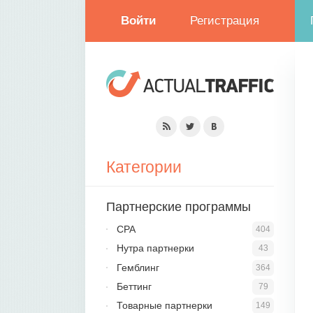
Войти
Регистрация
Категории
Партнерские программы
CPA
404
Нутра партнерки
43
Гемблинг
364
Беттинг
79
Товарные партнерки
149