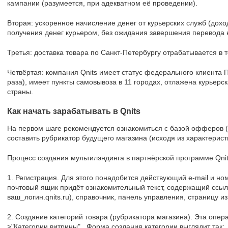
кампании (разумеется, при адекватном её проведении).
Вторая: ускоренное начисление денег от курьерских служб (дох
получения денег курьером, без ожидания завершения перевода н
Третья: доставка товара по Санкт-Петербургу отрабатывается в 
Четвёртая: компания Qnits имеет статус федерального клиента 
раза), имеет пункты самовывоза в 11 городах, отлажена курьерс
страны.
Как начать зарабатывать в Qnits
На первом шаге рекомендуется ознакомиться с базой офферов (
составить рубрикатор будущего магазина (исходя из характерис
Процесс создания мультилэндинга в партнёрской программе Qni
1. Регистрация. Для этого понадобится действующий e-mail и н
почтовый ящик придёт ознакомительный текст, содержащий ссылк
ваш_логин.qnits.ru), справочник, панель управления, страницу 
2. Создание категорий товара (рубрикатора магазина). Эта опер
>"Категории витрины". Форма создания категории выглядит так: