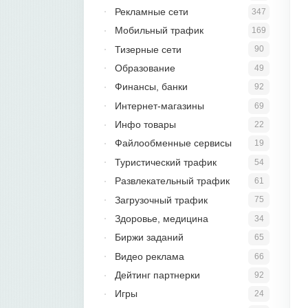
Рекламные сети
347
Мобильный трафик
169
Тизерные сети
90
Образование
49
Финансы, банки
92
Интернет-магазины
69
Инфо товары
22
Файлообменные сервисы
19
Туристический трафик
54
Развлекательный трафик
61
Загрузочный трафик
75
Здоровье, медицина
34
Биржи заданий
65
Видео реклама
66
Дейтинг партнерки
92
Игры
24