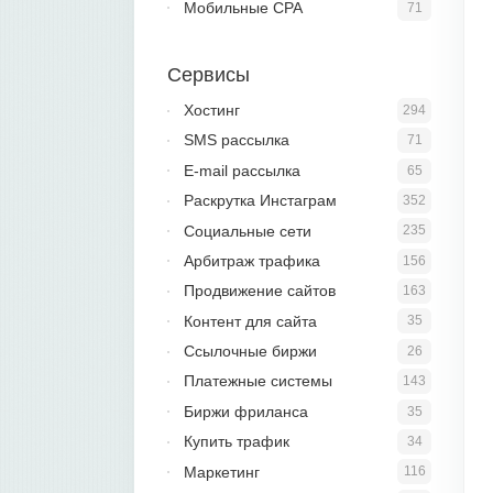
Мобильные CPA
71
Сервисы
Хостинг
294
SMS рассылка
71
E-mail рассылка
65
Раскрутка Инстаграм
352
Социальные сети
235
Арбитраж трафика
156
Продвижение сайтов
163
Контент для сайта
35
Ссылочные биржи
26
Платежные системы
143
Биржи фриланса
35
Купить трафик
34
Маркетинг
116