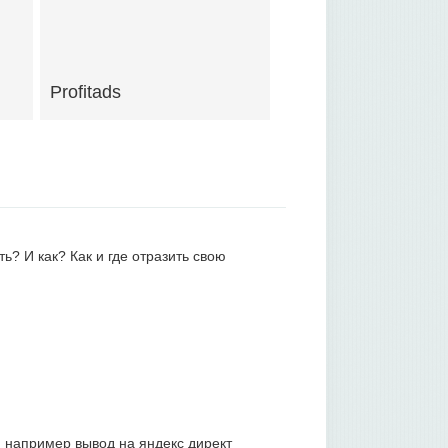
Profitads
ь? И как? Как и где отразить свою
, например вывод на яндекс директ