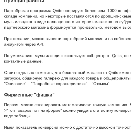
Принцип работы
Партнёрская программа Qnits оперирует более чем 1000-ю оффе
складе компании, но некоторые поставляются по дропшип-схеме
мультилэндинг в виде полноценного интернет-магазина на субдом
партнёрского магазина формируется произвольно, методом выб
При желании, можно вынести партнёрский магазин и на собствен
аккаунтом через API.
По умолчанию, мультилэндинг использует call-центр от Qnits, н
контактные данные.
Стоит отдельно отметить, что бесплатный магазин от Qnits имее
загрузки, обширную галерею для каждого товара и общеприняты
"Описание" – "Подробные характеристики" – "Отзывы".
Фирменные "фишки"
Первая: можно спланировать математически точную кампанию. В
>"Топ товаров по платформе" можно увидеть статистику конверсий
виде таблицы:
Имея показатель конверсий можно с достаточно высокой точнос