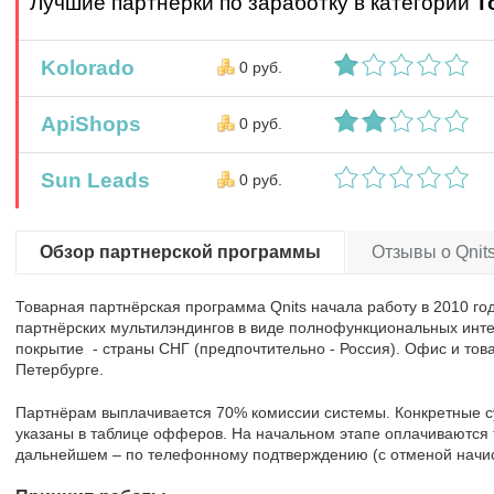
Лучшие партнерки по заработку в категории
Т
Kolorado
0 руб.
ApiShops
0 руб.
Sun Leads
0 руб.
Обзор партнерской программы
Отзывы о Qnits
Товарная партнёрская программа Qnits начала работу в 2010 го
партнёрских мультилэндингов в виде полнофункциональных инт
покрытие - страны СНГ (предпочтительно - Россия). Офис и то
Петербурге.
Партнёрам выплачивается 70% комиссии системы. Конкретные с
указаны в таблице офферов. На начальном этапе оплачиваются 
дальнейшем – по телефонному подтверждению (с отменой начисл