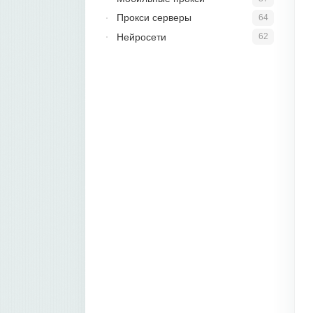
Прокси серверы
64
Нейросети
62