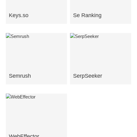
Keys.so
Se Ranking
Semrush
SerpSeeker
WebEffector