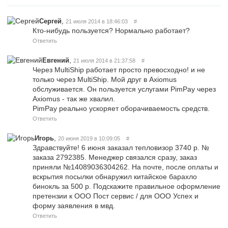
,
Сергей
21 июля 2014 в 18:46:03
#
Кто-нибудь пользуется? Нормально работает?
Ответить
,
Евгений
21 июля 2014 в 21:37:58
#
Через MultiShip работает просто превосходно! и не
только через MultiShip. Мой друг в Axiomus
обслуживается. Он пользуется услугами PimPay через
Axiomus - так же хвалил.
PimPay реально ускоряет оборачиваемость средств.
Ответить
,
Игорь
20 июня 2019 в 10:09:05
#
Здравствуйте! 6 июня заказал тепловизор 3740 р. №
заказа 2792385. Менеджер связался сразу, заказ
приняли №14089036304262. На почте, после оплаты и
вскрытия посылки обнаружил китайское барахло
бинокль за 500 р. Подскажите правильное оформление
претензии к ООО Пост сервис / для ООО Успех и
форму заявления в мвд.
Ответить