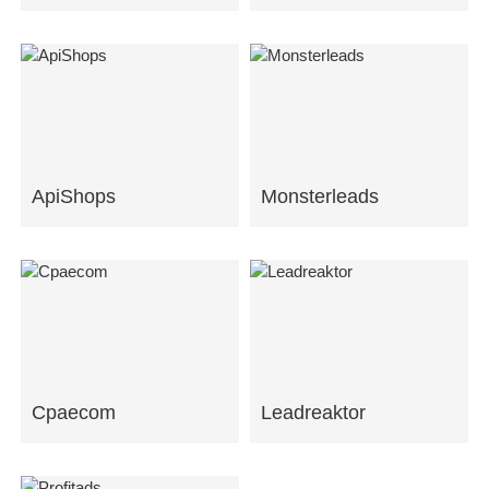
ApiShops
Monsterleads
Cpaecom
Leadreaktor