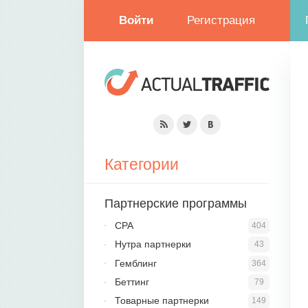
Войти
Регистрация
Категории
Партнерские программы
CPA
404
Нутра партнерки
43
Гемблинг
364
Беттинг
79
Товарные партнерки
149