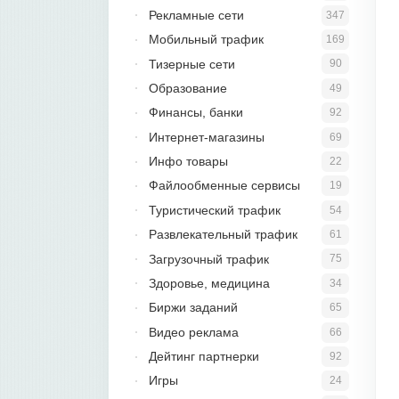
Рекламные сети
347
Мобильный трафик
169
Тизерные сети
90
Образование
49
Финансы, банки
92
Интернет-магазины
69
Инфо товары
22
Файлообменные сервисы
19
Туристический трафик
54
Развлекательный трафик
61
Загрузочный трафик
75
Здоровье, медицина
34
Биржи заданий
65
Видео реклама
66
Дейтинг партнерки
92
Игры
24