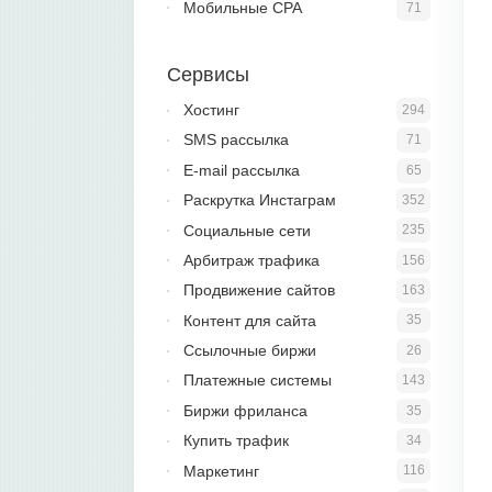
Мобильные CPA
71
Сервисы
Хостинг
294
SMS рассылка
71
E-mail рассылка
65
Раскрутка Инстаграм
352
Социальные сети
235
Арбитраж трафика
156
Продвижение сайтов
163
Контент для сайта
35
Ссылочные биржи
26
Платежные системы
143
Биржи фриланса
35
Купить трафик
34
Маркетинг
116