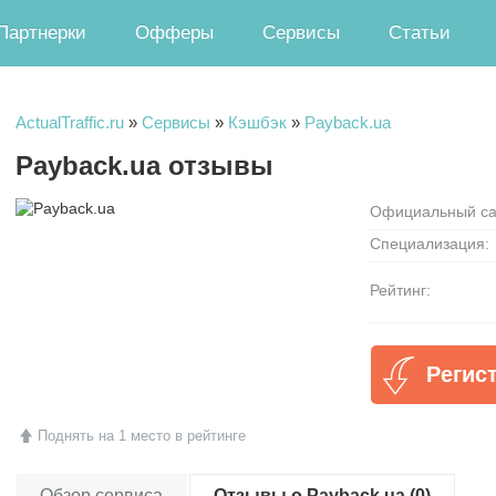
Партнерки
Офферы
Сервисы
Статьи
ActualTraffic.ru
»
Сервисы
»
Кэшбэк
»
Payback.ua
Payback.ua отзывы
Официальный са
Специализация:
Рейтинг:
Регис
Поднять на 1 место в рейтинге
Обзор сервиса
Отзывы о Payback.ua (0)