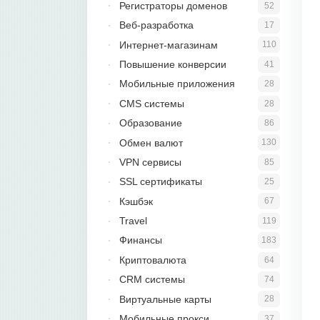
Регистраторы доменов
52
Веб-разработка
17
Интернет-магазинам
110
Повышение конверсии
41
Мобильные приложения
28
CMS системы
28
Образование
86
Обмен валют
130
VPN сервисы
85
SSL сертификаты
25
Кэшбэк
67
Travel
119
Финансы
183
Криптовалюта
64
CRM системы
74
Виртуальные карты
28
Мобильные прокси
37