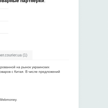
оварные партнерки
:
r.courier.ua (1)
тированной на рынок украинских
оваров с Китая. В числе предложений
 Webmoney.