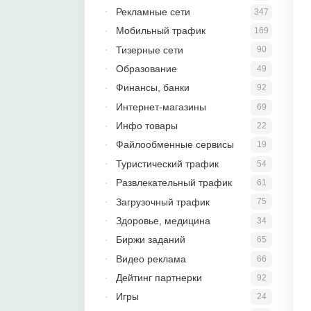
Рекламные сети
347
Мобильный трафик
169
Тизерные сети
90
Образование
49
Финансы, банки
92
Интернет-магазины
69
Инфо товары
22
Файлообменные сервисы
19
Туристический трафик
54
Развлекательный трафик
61
Загрузочный трафик
75
Здоровье, медицина
34
Биржи заданий
65
Видео реклама
66
Дейтинг партнерки
92
Игры
24