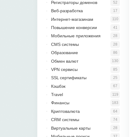
Регистраторы доменов
52
Веб-разработка
17
Интернет-магазинам
110
Повышение конверсии
41
Мобильные приложения
28
CMS системы
28
Образование
86
Обмен валют
130
VPN сервисы
85
SSL сертификаты
25
Кэшбэк
67
Travel
119
Финансы
183
Криптовалюта
64
CRM системы
74
Виртуальные карты
28
Мобильные прокси
37