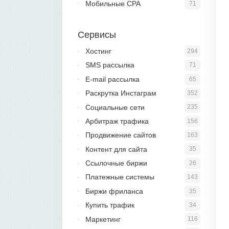
Мобильные CPA
71
Сервисы
Хостинг
294
SMS рассылка
71
E-mail рассылка
65
Раскрутка Инстаграм
352
Социальные сети
235
Арбитраж трафика
156
Продвижение сайтов
163
Контент для сайта
35
Ссылочные биржи
26
Платежные системы
143
Биржи фриланса
35
Купить трафик
34
Маркетинг
116