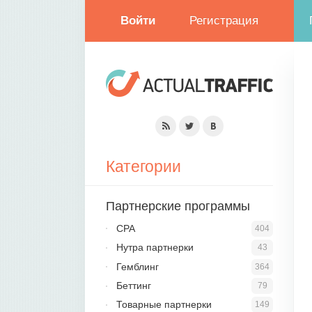
Войти
Регистрация
Категории
Партнерские программы
CPA
404
Нутра партнерки
43
Гемблинг
364
Беттинг
79
Товарные партнерки
149