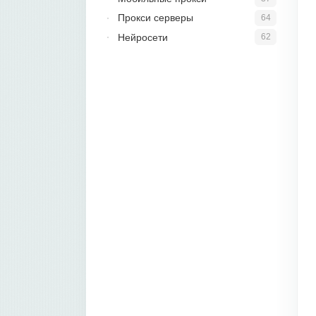
Прокси серверы
64
Нейросети
62