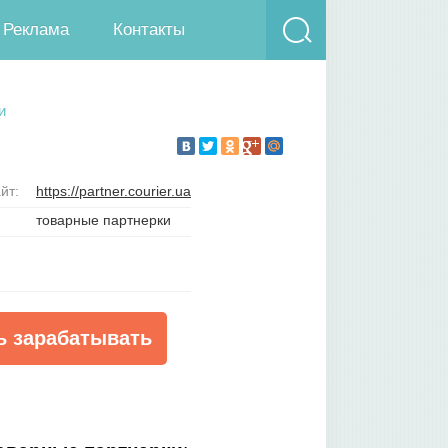
Реклама
Контакты
и
йт:
https://partner.courier.ua
товарные партнерки
ь зарабатывать