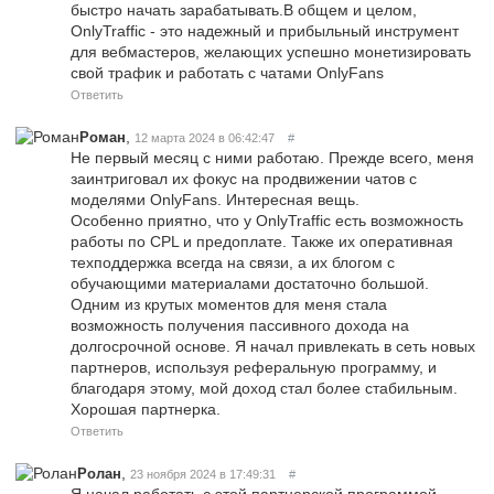
быстро начать зарабатывать.В общем и целом,
OnlyTraffic - это надежный и прибыльный инструмент
для вебмастеров, желающих успешно монетизировать
свой трафик и работать с чатами OnlyFans
Ответить
,
Роман
12 марта 2024 в 06:42:47
#
Не первый месяц с ними работаю. Прежде всего, меня
заинтриговал их фокус на продвижении чатов с
моделями OnlyFans. Интересная вещь.
Особенно приятно, что у OnlyTraffic есть возможность
работы по CPL и предоплате. Также их оперативная
техподдержка всегда на связи, а их блогом с
обучающими материалами достаточно большой.
Одним из крутых моментов для меня стала
возможность получения пассивного дохода на
долгосрочной основе. Я начал привлекать в сеть новых
партнеров, используя реферальную программу, и
благодаря этому, мой доход стал более стабильным.
Хорошая партнерка.
Ответить
,
​Ролан
23 ноября 2024 в 17:49:31
#
Я начал работать с этой партнерской программой,