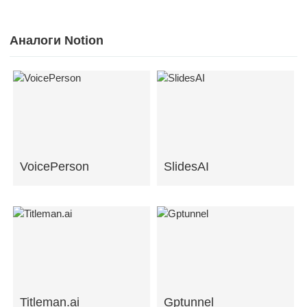
Аналоги Notion
VoicePerson
SlidesAI
Titleman.ai
Gptunnel