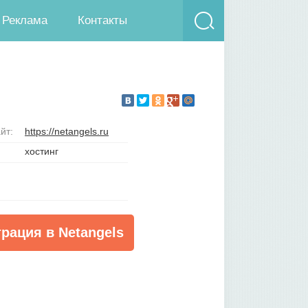
Реклама
Контакты
йт:
https://netangels.ru
хостинг
трация в Netangels