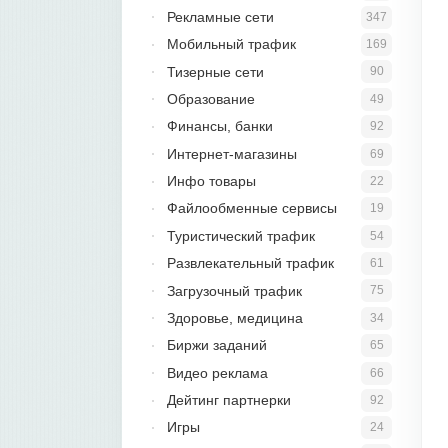
Рекламные сети
347
Мобильный трафик
169
Тизерные сети
90
Образование
49
Финансы, банки
92
Интернет-магазины
69
Инфо товары
22
Файлообменные сервисы
19
Туристический трафик
54
Развлекательный трафик
61
Загрузочный трафик
75
Здоровье, медицина
34
Биржи заданий
65
Видео реклама
66
Дейтинг партнерки
92
Игры
24