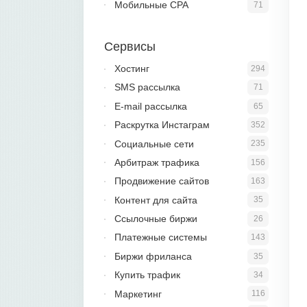
Мобильные CPA
71
Сервисы
Хостинг
294
SMS рассылка
71
E-mail рассылка
65
Раскрутка Инстаграм
352
Социальные сети
235
Арбитраж трафика
156
Продвижение сайтов
163
Контент для сайта
35
Ссылочные биржи
26
Платежные системы
143
Биржи фриланса
35
Купить трафик
34
Маркетинг
116