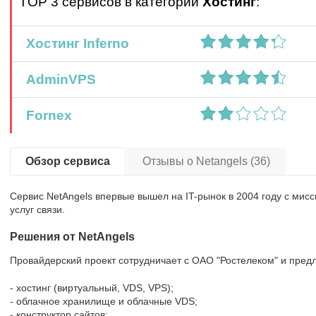
TOP 3 сервисов в категории
Хостинг
:
Хостинг Inferno
AdminVPS
Fornex
Обзор сервиса
Отзывы о Netangels (36)
Сервис NetAngels впервые вышел на IT-рынок в 2004 году с мис
услуг связи.
Решения от NetAngels
Провайдерский проект сотрудничает с ОАО "Ростелеком" и предл
- хостинг (виртуальный, VDS, VPS);
- облачное хранилище и облачные VDS;
- конструктор сайтов;