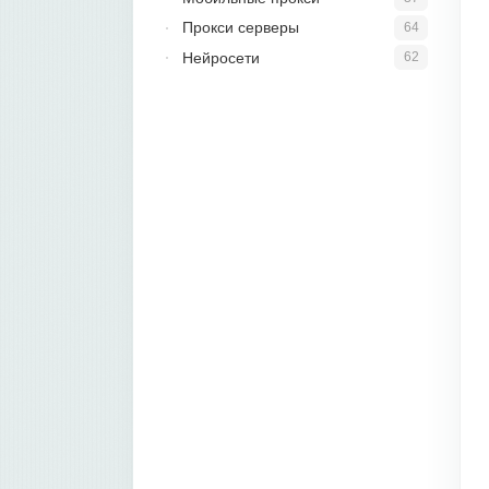
Прокси серверы
64
Нейросети
62