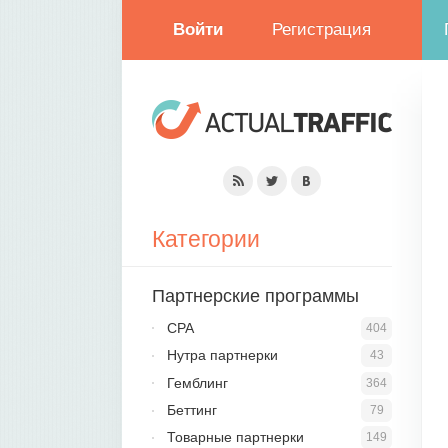
Войти
Регистрация
Категории
Партнерские программы
CPA
404
Нутра партнерки
43
Гемблинг
364
Беттинг
79
Товарные партнерки
149