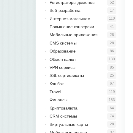
Регистраторы доменов
52
Веб-разработка
17
Интернет-магазинам
110
Повышение конверсии
41
Мобильные приложения
28
CMS системы
28
Образование
86
Обмен валют
130
VPN сервисы
85
SSL сертификаты
25
Кэшбэк
67
Travel
119
Финансы
183
Криптовалюта
64
CRM системы
74
Виртуальные карты
28
Мобильные прокси
37