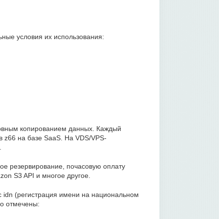
ьные условия их использования:
ервным копированием данных. Каждый
в z66 на базе SaaS. На VDS/VPS-
.
ое резервирование, почасовую оплату
zon S3 API и многое другое.
с idn (регистрация имени на национальном
но отмечены: