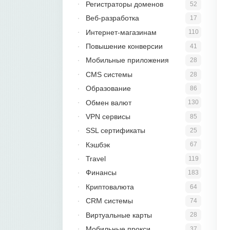
Регистраторы доменов
52
Веб-разработка
17
Интернет-магазинам
110
Повышение конверсии
41
Мобильные приложения
28
CMS системы
28
Образование
86
Обмен валют
130
VPN сервисы
85
SSL сертификаты
25
Кэшбэк
67
Travel
119
Финансы
183
Криптовалюта
64
CRM системы
74
Виртуальные карты
28
Мобильные прокси
37