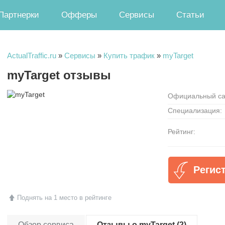
Партнерки
Офферы
Сервисы
Статьи
ActualTraffic.ru
»
Сервисы
»
Купить трафик
»
myTarget
myTarget отзывы
Официальный са
Специализация:
Рейтинг:
Регис
Поднять на 1 место в рейтинге
Обзор сервиса
Отзывы о myTarget (2)