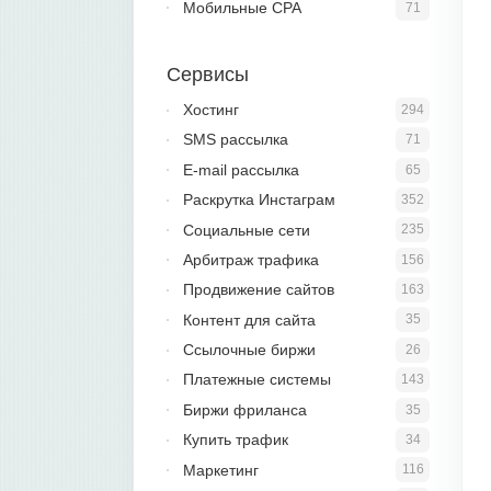
Мобильные CPA
71
Сервисы
Хостинг
294
SMS рассылка
71
E-mail рассылка
65
Раскрутка Инстаграм
352
Социальные сети
235
Арбитраж трафика
156
Продвижение сайтов
163
Контент для сайта
35
Ссылочные биржи
26
Платежные системы
143
Биржи фриланса
35
Купить трафик
34
Маркетинг
116