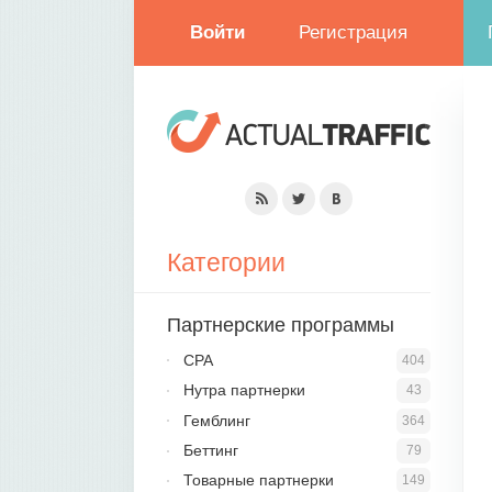
Войти
Регистрация
Категории
Партнерские программы
CPA
404
Нутра партнерки
43
Гемблинг
364
Беттинг
79
Товарные партнерки
149