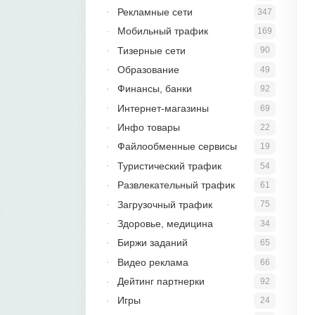
Рекламные сети
347
Мобильный трафик
169
Тизерные сети
90
Образование
49
Финансы, банки
92
Интернет-магазины
69
Инфо товары
22
Файлообменные сервисы
19
Туристический трафик
54
Развлекательный трафик
61
Загрузочный трафик
75
Здоровье, медицина
34
Биржи заданий
65
Видео реклама
66
Дейтинг партнерки
92
Игры
24